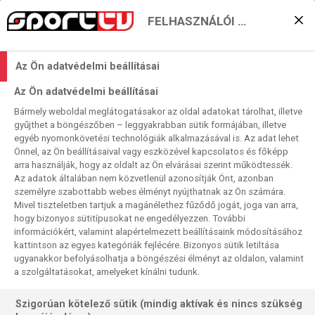
FELHASZNÁLÓI BEÁLLÍTÁSOK
KERESÉS EREDMÉNYE
Az Ön adatvédelmi beállításai
0 találat a(z)
2. Bundesliga
kifejezésre a
Az Ön adatvédelmi beállításai
műsorújságban
Bármely weboldal meglátogatásakor az oldal adatokat tárolhat, illetve
gyűjthet a böngészőben – leggyakrabban sütik formájában, illetve
egyéb nyomonkövetési technológiák alkalmazásával is. Az adat lehet
Önnel, az Ön beállításaival vagy eszközével kapcsolatos és főképp
arra használják, hogy az oldalt az Ön elvárásai szerint működtessék.
Az adatok általában nem közvetlenül azonosítják Önt, azonban
személyre szabottabb webes élményt nyújthatnak az Ön számára.
Nincs a keresési feltételnek megfelelő
Mivel tiszteletben tartjuk a magánélethez fűződő jogát, joga van arra,
találat.
hogy bizonyos sütitípusokat ne engedélyezzen. További
információkért, valamint alapértelmezett beállításaink módosításához
kattintson az egyes kategóriák fejlécére. Bizonyos sütik letiltása
ugyanakkor befolyásolhatja a böngészési élményt az oldalon, valamint
a szolgáltatásokat, amelyeket kínálni tudunk.
Szigorúan kötelező sütik (mindig aktívak és nincs szükség