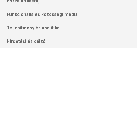
1102 találat a(z)
2. Bundesliga
kifejezésre
hozzájárulásra)
az oldalon
Funkcionális és közösségi média
Év
Hónap
Teljesítmény és analitika
Hirdetési és célzó
Szűrés
Szűrő törlése
FÉRFI KÉZI BL