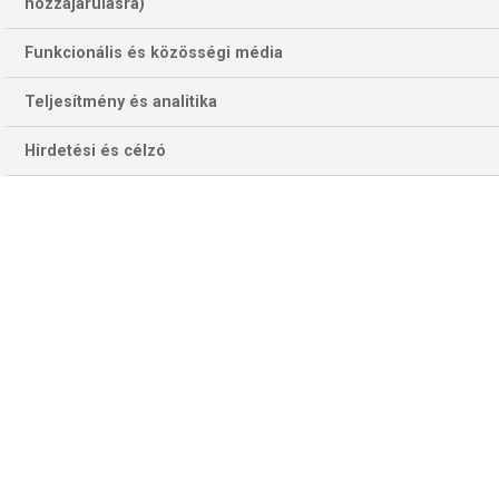
11075 találat a(z)
Amerikai Sportok
hozzájárulásra)
kifejezésre az oldalon
Funkcionális és közösségi média
Év
Hónap
Teljesítmény és analitika
Hirdetési és célzó
Szűrés
Szűrő törlése
NBA