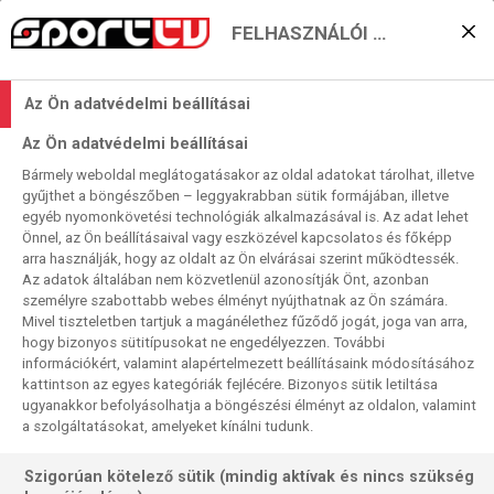
FELHASZNÁLÓI BEÁLLÍTÁSOK
KERESÉS EREDMÉNYE
Az Ön adatvédelmi beállításai
0 találat a(z)
Amerikai Sportok
kifejezésre
Az Ön adatvédelmi beállításai
a műsorújságban
Bármely weboldal meglátogatásakor az oldal adatokat tárolhat, illetve
gyűjthet a böngészőben – leggyakrabban sütik formájában, illetve
egyéb nyomonkövetési technológiák alkalmazásával is. Az adat lehet
Önnel, az Ön beállításaival vagy eszközével kapcsolatos és főképp
arra használják, hogy az oldalt az Ön elvárásai szerint működtessék.
Az adatok általában nem közvetlenül azonosítják Önt, azonban
személyre szabottabb webes élményt nyújthatnak az Ön számára.
Nincs a keresési feltételnek megfelelő
Mivel tiszteletben tartjuk a magánélethez fűződő jogát, joga van arra,
találat.
hogy bizonyos sütitípusokat ne engedélyezzen. További
információkért, valamint alapértelmezett beállításaink módosításához
kattintson az egyes kategóriák fejlécére. Bizonyos sütik letiltása
ugyanakkor befolyásolhatja a böngészési élményt az oldalon, valamint
a szolgáltatásokat, amelyeket kínálni tudunk.
Szigorúan kötelező sütik (mindig aktívak és nincs szükség