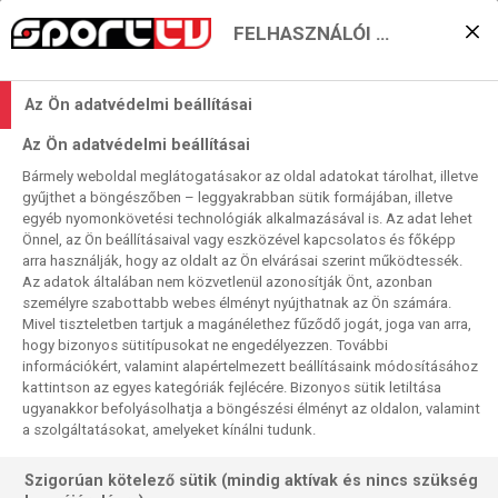
FELHASZNÁLÓI BEÁLLÍTÁSOK
KERESÉS EREDMÉNYE
Az Ön adatvédelmi beállításai
0 találat a(z)
Belgium
kifejezésre a
Az Ön adatvédelmi beállításai
műsorújságban
Bármely weboldal meglátogatásakor az oldal adatokat tárolhat, illetve
gyűjthet a böngészőben – leggyakrabban sütik formájában, illetve
egyéb nyomonkövetési technológiák alkalmazásával is. Az adat lehet
Önnel, az Ön beállításaival vagy eszközével kapcsolatos és főképp
arra használják, hogy az oldalt az Ön elvárásai szerint működtessék.
Az adatok általában nem közvetlenül azonosítják Önt, azonban
személyre szabottabb webes élményt nyújthatnak az Ön számára.
Nincs a keresési feltételnek megfelelő
Mivel tiszteletben tartjuk a magánélethez fűződő jogát, joga van arra,
találat.
hogy bizonyos sütitípusokat ne engedélyezzen. További
információkért, valamint alapértelmezett beállításaink módosításához
kattintson az egyes kategóriák fejlécére. Bizonyos sütik letiltása
ugyanakkor befolyásolhatja a böngészési élményt az oldalon, valamint
a szolgáltatásokat, amelyeket kínálni tudunk.
Szigorúan kötelező sütik (mindig aktívak és nincs szükség