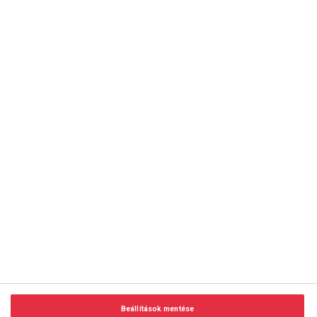
copyright © 2014-2026 AMC Global Media Inc. Minden jog
fenntartva.
Beállítások mentése