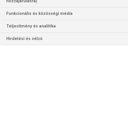
436 találat a(z)
Belgium
kifejezésre az
hozzájárulásra)
oldalon
Funkcionális és közösségi média
Év
Hónap
Teljesítmény és analitika
Hirdetési és célzó
Szűrés
Szűrő törlése
CSAPAT-VILÁGBAJNOKSÁG