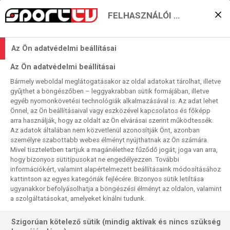
FELHASZNÁLÓI BEÁLLÍTÁSOK
KERESÉS EREDMÉNYE
Az Ön adatvédelmi beállításai
0 találat a(z)
Detroit Lions
kifejezésre a
Az Ön adatvédelmi beállításai
műsorújságban
Bármely weboldal meglátogatásakor az oldal adatokat tárolhat, illetve
gyűjthet a böngészőben – leggyakrabban sütik formájában, illetve
egyéb nyomonkövetési technológiák alkalmazásával is. Az adat lehet
Önnel, az Ön beállításaival vagy eszközével kapcsolatos és főképp
arra használják, hogy az oldalt az Ön elvárásai szerint működtessék.
Az adatok általában nem közvetlenül azonosítják Önt, azonban
személyre szabottabb webes élményt nyújthatnak az Ön számára.
Nincs a keresési feltételnek megfelelő
Mivel tiszteletben tartjuk a magánélethez fűződő jogát, joga van arra,
találat.
hogy bizonyos sütitípusokat ne engedélyezzen. További
információkért, valamint alapértelmezett beállításaink módosításához
kattintson az egyes kategóriák fejlécére. Bizonyos sütik letiltása
ugyanakkor befolyásolhatja a böngészési élményt az oldalon, valamint
a szolgáltatásokat, amelyeket kínálni tudunk.
Szigorúan kötelező sütik (mindig aktívak és nincs szükség