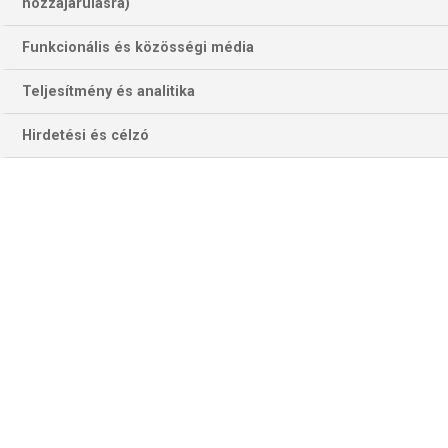
195 találat a(z)
Detroit Lions
kifejezésre
hozzájárulásra)
az oldalon
Funkcionális és közösségi média
Év
Hónap
Teljesítmény és analitika
Hirdetési és célzó
Szűrés
Szűrő törlése
NBA