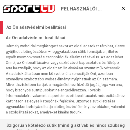
FELHASZNÁLÓI BEÁLLÍTÁSOK
KERESÉS EREDMÉNYE
Az Ön adatvédelmi beállításai
0 találat a(z)
Djokovics
kifejezésre a
Az Ön adatvédelmi beállításai
műsorújságban
Bármely weboldal meglátogatásakor az oldal adatokat tárolhat, illetve
gyűjthet a böngészőben – leggyakrabban sütik formájában, illetve
egyéb nyomonkövetési technológiák alkalmazásával is. Az adat lehet
Önnel, az Ön beállításaival vagy eszközével kapcsolatos és főképp
arra használják, hogy az oldalt az Ön elvárásai szerint működtessék.
Az adatok általában nem közvetlenül azonosítják Önt, azonban
személyre szabottabb webes élményt nyújthatnak az Ön számára.
Nincs a keresési feltételnek megfelelő
Mivel tiszteletben tartjuk a magánélethez fűződő jogát, joga van arra,
találat.
hogy bizonyos sütitípusokat ne engedélyezzen. További
információkért, valamint alapértelmezett beállításaink módosításához
kattintson az egyes kategóriák fejlécére. Bizonyos sütik letiltása
ugyanakkor befolyásolhatja a böngészési élményt az oldalon, valamint
a szolgáltatásokat, amelyeket kínálni tudunk.
Szigorúan kötelező sütik (mindig aktívak és nincs szükség