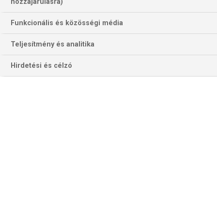
410 találat a(z)
Djokovics
kifejezésre az
hozzájárulásra)
oldalon
Funkcionális és közösségi média
Év
Hónap
Teljesítmény és analitika
Hirdetési és célzó
Szűrés
Szűrő törlése
DANNY NOPPERT