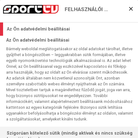
FELHASZNÁLÓI BEÁLLÍTÁSOK
KERESÉS EREDMÉNYE
Az Ön adatvédelmi beállításai
0 találat a(z)
Floyd Mayweather
Az Ön adatvédelmi beállításai
kifejezésre a műsorújságban
Bármely weboldal meglátogatásakor az oldal adatokat tárolhat, illetve
gyűjthet a böngészőben – leggyakrabban sütik formájában, illetve
egyéb nyomonkövetési technológiák alkalmazásával is. Az adat lehet
Önnel, az Ön beállításaival vagy eszközével kapcsolatos és főképp
arra használják, hogy az oldalt az Ön elvárásai szerint működtessék.
Az adatok általában nem közvetlenül azonosítják Önt, azonban
személyre szabottabb webes élményt nyújthatnak az Ön számára.
Nincs a keresési feltételnek megfelelő
Mivel tiszteletben tartjuk a magánélethez fűződő jogát, joga van arra,
találat.
hogy bizonyos sütitípusokat ne engedélyezzen. További
információkért, valamint alapértelmezett beállításaink módosításához
kattintson az egyes kategóriák fejlécére. Bizonyos sütik letiltása
ugyanakkor befolyásolhatja a böngészési élményt az oldalon, valamint
a szolgáltatásokat, amelyeket kínálni tudunk.
Szigorúan kötelező sütik (mindig aktívak és nincs szükség