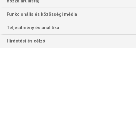
223 találat a(z)
Floyd Mayweather
hozzájárulásra)
kifejezésre az oldalon
Funkcionális és közösségi média
Év
Hónap
Teljesítmény és analitika
Hirdetési és célzó
Szűrés
Szűrő törlése
NBA