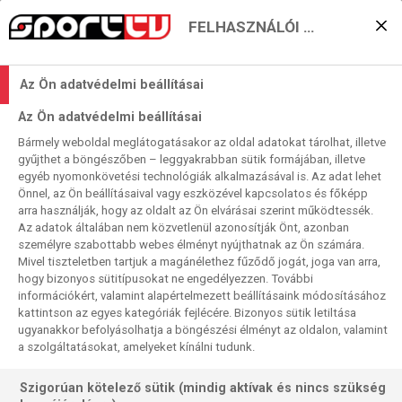
FELHASZNÁLÓI BEÁLLÍTÁSOK
KERESÉS EREDMÉNYE
Az Ön adatvédelmi beállításai
8 találat a(z)
Heti helyzet
kifejezésre a
Az Ön adatvédelmi beállításai
műsorújságban
Bármely weboldal meglátogatásakor az oldal adatokat tárolhat, illetve
gyűjthet a böngészőben – leggyakrabban sütik formájában, illetve
egyéb nyomonkövetési technológiák alkalmazásával is. Az adat lehet
Önnel, az Ön beállításaival vagy eszközével kapcsolatos és főképp
2026-08-07
arra használják, hogy az oldalt az Ön elvárásai szerint működtessék.
21:15-22:15
Az adatok általában nem közvetlenül azonosítják Önt, azonban
Heti helyzet
személyre szabottabb webes élményt nyújthatnak az Ön számára.
A hét témái, új, HD
Mivel tiszteletben tartjuk a magánélethez fűződő jogát, joga van arra,
hogy bizonyos sütitípusokat ne engedélyezzen. További
információkért, valamint alapértelmezett beállításaink módosításához
kattintson az egyes kategóriák fejlécére. Bizonyos sütik letiltása
ugyanakkor befolyásolhatja a böngészési élményt az oldalon, valamint
a szolgáltatásokat, amelyeket kínálni tudunk.
Szigorúan kötelező sütik (mindig aktívak és nincs szükség