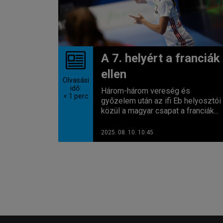
A 7. helyért a franciák
ellen
Olvasási
idő:
Három-három vereség és
< 1
perc
győzelem után az ifi Eb helyosztói
közül a magyar csapat a franciák...
2025. 08. 10. 10:45