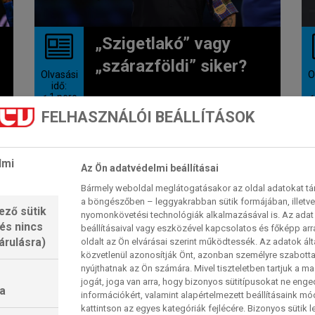
„Szigetlakó” vagy
„szárazföldi” siker?
Olvasási
O
idő:
< 1
perc
<
FELHASZNÁLÓI BEÁLLÍTÁSOK
A zárónapra csak nyolc páros
maradt versenyben a csapat, vagy
inkább páros-vb, hivatalos nevén
lmi
Az Ön adatvédelmi beállításai
a...
Bármely weboldal meglátogatásakor az oldal adatokat tárol
a böngészőben – leggyakrabban sütik formájában, illetv
2026. 06. 14. 13:51
ező sütik
nyomonkövetési technológiák alkalmazásával is. Az adat 
 és nincs
beállításaival vagy eszközével kapcsolatos és főképp arr
árulásra)
oldalt az Ön elvárásai szerint működtessék. Az adatok ál
közvetlenül azonosítják Önt, azonban személyre szabot
CSAPAT-VILÁGBAJNOKSÁG
nyújthatnak az Ön számára. Mivel tiszteletben tartjuk a 
jogát, joga van arra, hogy bizonyos sütitípusokat ne eng
a
információkért, valamint alapértelmezett beállításaink m
kattintson az egyes kategóriák fejlécére. Bizonyos sütik l