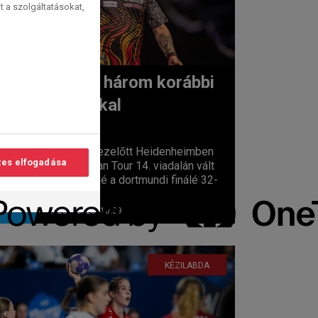
t a szolgáltatásokat,
Eb-rajt három korábbi
bajnokkal
lvasási
idő:
2
perc
Öt nappal ezelőtt Heidenheimben
es elfogadása
az European Tour 14. viadalán vált
véglegessé a dortmundi finálé 32-
es...
2025. 10. 23. 10:39
KÉZILABDA