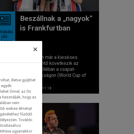
Beszállnak a „nagyok”
is Frankfurtban
lvasási
idő:
 1
perc
Szombaton már a kieséses
nyolcaddöntő következik az
Eissporthalléban a csapat-
világbajnokságon (World Cup of
hat, illetve gyűjthet
Darts). A...
e egyéb
2026. 06. 13. 11:18
lehet Önnel, az Ön
a használják, hogy az
talában nem
tabb webes élményt
magánélethez fűződő
edélyezzen. További
ódosításához
etiltása ugyanakkor