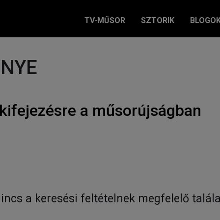
TV-MŰSOR
SZTORIK
BLOGO
ÉNYE
kifejezésre a műsorújságban
incs a keresési feltételnek megfelelő talála