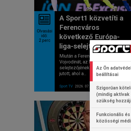
A Sport1 közvetíti a
Ferencváros
Olvasási
következő Európa-
idő:
2
perc
liga-selejtezőjét
Miután a Ferencváros legyőzte a
Vojvodinát, az Európa Liga
selejtezőjének második körébe
Az Ön adatvéde
jutott, ahol a...
beállításai
Sport TV
2026. 07. 17. 10:03
Szigorúan kötel
(mindig aktívak
szükség hozzáj
Funkcionális és
közösségi médi