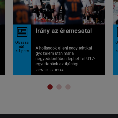
Irány az éremcsata!
Olvasási
O
idő:
A hollandok elleni nagy taktikai
< 1
perc
<
győzelem után már a
negyeddöntőben léphet fel U17-
együttesünk az ifjúsági...
2025. 08. 07. 09:44