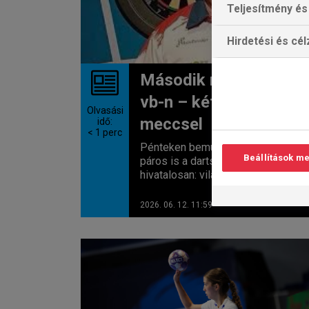
Teljesítmény és 
Hirdetési és cé
Második nap a csapat
vb-n – két magyar
Olvasási
meccsel
idő:
< 1
perc
Pénteken bemutatkozik a magyar
Beállítások m
páros is a darts csapat-vb-n –
hivatalosan: világkupán , most már...
2026. 06. 12. 11:59