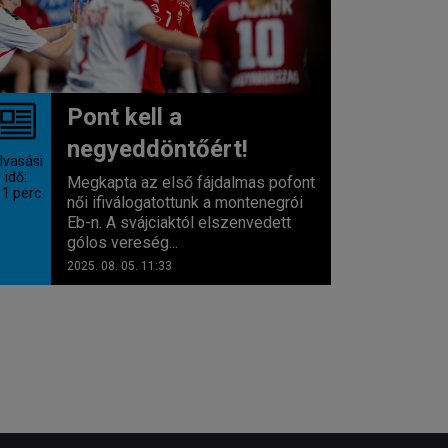
Pont kell a
negyeddöntőért!
lvasási
idő:
Megkapta az első fájdalmas pofont
 1
perc
női ifiválogatottunk a montenegrói
Eb-n. A svájciaktól elszenvedett
gólos vereség...
2025. 08. 05. 11:33