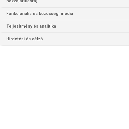
784 találat a(z)
Leverkusen
kifejezésre az
hozzájárulásra)
oldalon
Funkcionális és közösségi média
Év
Hónap
Teljesítmény és analitika
Hirdetési és célzó
Szűrés
Szűrő törlése
CHRIS DOBEY