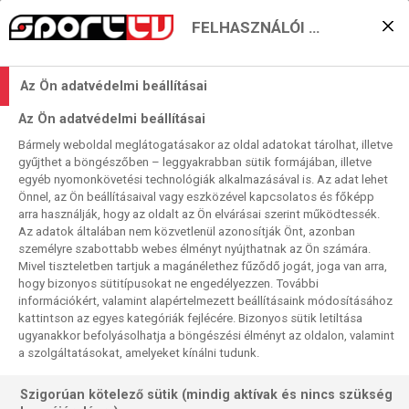
FELHASZNÁLÓI BEÁLLÍTÁSOK
KERESÉS EREDMÉNYE
Az Ön adatvédelmi beállításai
0 találat a(z)
Leverkusen
kifejezésre a
Az Ön adatvédelmi beállításai
műsorújságban
Bármely weboldal meglátogatásakor az oldal adatokat tárolhat, illetve
gyűjthet a böngészőben – leggyakrabban sütik formájában, illetve
egyéb nyomonkövetési technológiák alkalmazásával is. Az adat lehet
Önnel, az Ön beállításaival vagy eszközével kapcsolatos és főképp
arra használják, hogy az oldalt az Ön elvárásai szerint működtessék.
Az adatok általában nem közvetlenül azonosítják Önt, azonban
személyre szabottabb webes élményt nyújthatnak az Ön számára.
Nincs a keresési feltételnek megfelelő
Mivel tiszteletben tartjuk a magánélethez fűződő jogát, joga van arra,
találat.
hogy bizonyos sütitípusokat ne engedélyezzen. További
információkért, valamint alapértelmezett beállításaink módosításához
kattintson az egyes kategóriák fejlécére. Bizonyos sütik letiltása
ugyanakkor befolyásolhatja a böngészési élményt az oldalon, valamint
a szolgáltatásokat, amelyeket kínálni tudunk.
Szigorúan kötelező sütik (mindig aktívak és nincs szükség