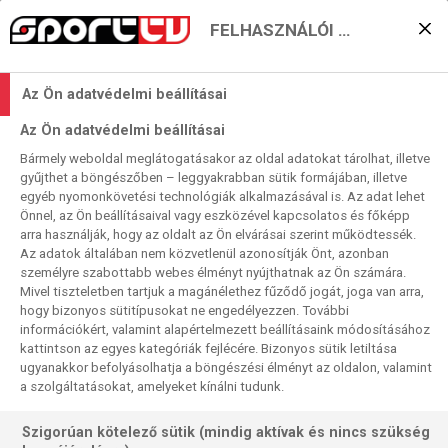
FELHASZNÁLÓI BEÁLLÍTÁSOK
KERESÉS EREDMÉNYE
Az Ön adatvédelmi beállításai
15 találat a(z)
MLB
kifejezésre a
Az Ön adatvédelmi beállításai
műsorújságban
Bármely weboldal meglátogatásakor az oldal adatokat tárolhat, illetve
gyűjthet a böngészőben – leggyakrabban sütik formájában, illetve
egyéb nyomonkövetési technológiák alkalmazásával is. Az adat lehet
Önnel, az Ön beállításaival vagy eszközével kapcsolatos és főképp
2026-08-06
arra használják, hogy az oldalt az Ön elvárásai szerint működtessék.
18:30-21:30
ÉLŐ
Az adatok általában nem közvetlenül azonosítják Önt, azonban
MLB
személyre szabottabb webes élményt nyújthatnak az Ön számára.
MLB
, alapszakasz, premier, élő, HD
Mivel tiszteletben tartjuk a magánélethez fűződő jogát, joga van arra,
Baltimore Orioles - Los Angeles Angels
hogy bizonyos sütitípusokat ne engedélyezzen. További
információkért, valamint alapértelmezett beállításaink módosításához
kattintson az egyes kategóriák fejlécére. Bizonyos sütik letiltása
ugyanakkor befolyásolhatja a böngészési élményt az oldalon, valamint
a szolgáltatásokat, amelyeket kínálni tudunk.
Szigorúan kötelező sütik (mindig aktívak és nincs szükség