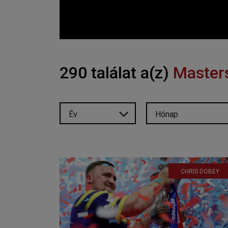
290 találat a(z)
Master
Év
Hónap
CHRIS DOBEY