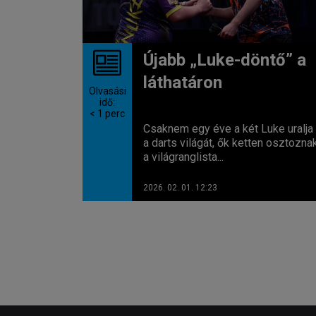
Újabb „Luke-döntő” a
láthatáron
Olvasási
idő:
< 1
perc
Csaknem egy éve a két Luke uralja
a darts világát, ők ketten osztozna
a világranglista...
2026. 02. 01. 12:23