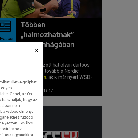
Többen
„halmozhatnak”
lvasási
Koppenhágában
idő:
 1
perc
A nyolc között hat olyan dartsos
versenyez tovább a Nordic
Mastersen
, akik már nyert WSD-
hat, illetve gyűjthet
fordulót...
e egyéb
2026. 06. 06. 13:17
lehet Önnel, az Ön
a használják, hogy az
talában nem
tabb webes élményt
magánélethez fűződő
edélyezzen. További
ódosításához
etiltása ugyanakkor