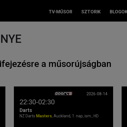
TV-MŰSOR
SZTORIK
BLOGO
ÉNYE
ifejezésre a műsorújságban
2026-08-14
22:30-02:30
Darts
NZ Darts
Masters
, Auckland, 1. nap, ism., HD