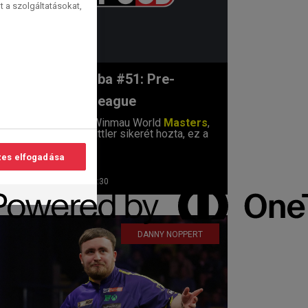
t a szolgáltatásokat,
Szektorhiba #51: Pre-
Premier League
Véget ért a Winmau World
Masters
,
mely Luke Littler sikerét hozta, ez a
trófea is...
es elfogadása
2026. 02. 04. 14:30
DANNY NOPPERT