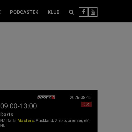
K
PODCASTEK
KLUB
2026-08-15
09:00-13:00
ÉLŐ
Darts
NZ Darts
Masters
, Auckland, 2. nap, premier, élő,
HD