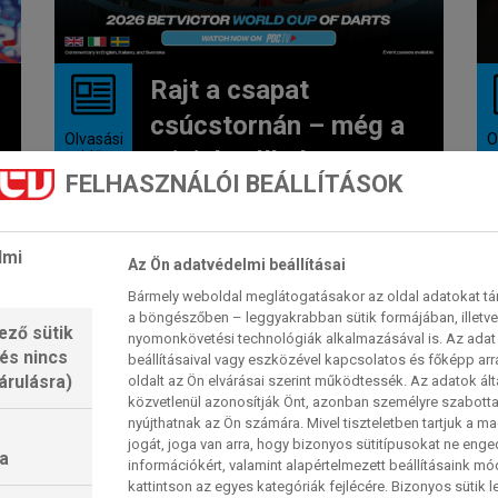
Rajt a csapat
csúcstornán – még a
Olvasási
O
mieink nélkül
idő:
4
perc
<
FELHASZNÁLÓI BEÁLLÍTÁSOK
Csütörtökön kezdődik a 2026-os
darts világkupa, a tulajdonképpeni
lmi
Az Ön adatvédelmi beállításai
csapat-világbajnokság, amelyen az
Bármely weboldal meglátogatásakor az oldal adatokat tárol
északír Josh Rock és...
a böngészőben – leggyakrabban sütik formájában, illetv
2026. 06. 11. 10:54
ező sütik
nyomonkövetési technológiák alkalmazásával is. Az adat 
 és nincs
beállításaival vagy eszközével kapcsolatos és főképp arr
árulásra)
oldalt az Ön elvárásai szerint működtessék. Az adatok ál
közvetlenül azonosítják Önt, azonban személyre szabot
nyújthatnak az Ön számára. Mivel tiszteletben tartjuk a 
jogát, joga van arra, hogy bizonyos sütitípusokat ne eng
a
információkért, valamint alapértelmezett beállításaink m
kattintson az egyes kategóriák fejlécére. Bizonyos sütik l