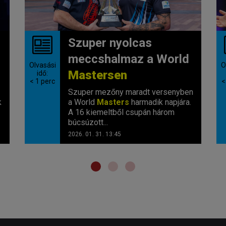
Szuper nyolcas
meccshalmaz a World
Olvasási
O
Mastersen
idő:
< 1
perc
<
Szuper mezőny maradt versenyben
k
a World
Masters
harmadik napjára.
A 16 kiemeltből csupán három
búcsúzott...
2026. 01. 31. 13:45