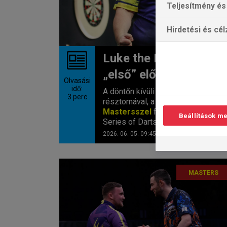
Teljesítmény és 
Hirdetési és cé
Luke the Nuke újabb
„első” előtt áll?
Olvasási
idő:
A döntőn kívüli leggyakoribb
3
perc
résztornával, a Nordic
Mastersszel
folytatódik a World
Beállítások m
Series of Darts idei...
2026. 06. 05. 09:45
MASTERS