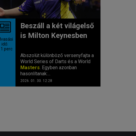
Beszáll a két világelső
is Milton Keynesben
lvasási
idő:
 1
perc
Abszolút különböző versenyfajta a
World Series of Darts és a World
Masters
. Egyben azonban
hasonlítanak:...
2026. 01. 30. 12:28