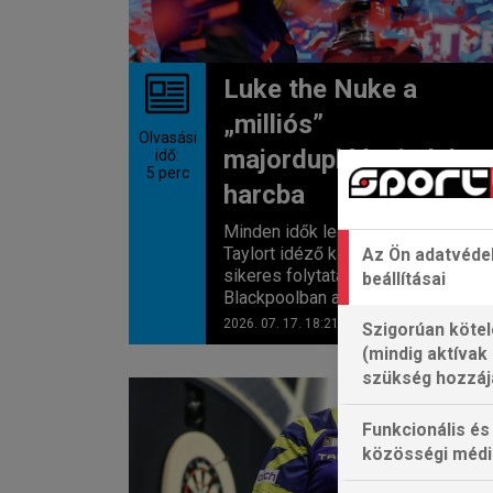
Luke the Nuke a
„milliós”
Olvasási
majordupláért indul
idő:
5
perc
harcba
Minden idők legnagyobbját, Phil
Taylort idéző karrierindulása
Az Ön adatvéde
sikeres folytatásáért lép színpadra
beállításai
Blackpoolban a még mindig...
2026. 07. 17. 18:21
Szigorúan kötel
(mindig aktívak
szükség hozzáj
GERWYN PRICE
Funkcionális és
közösségi médi