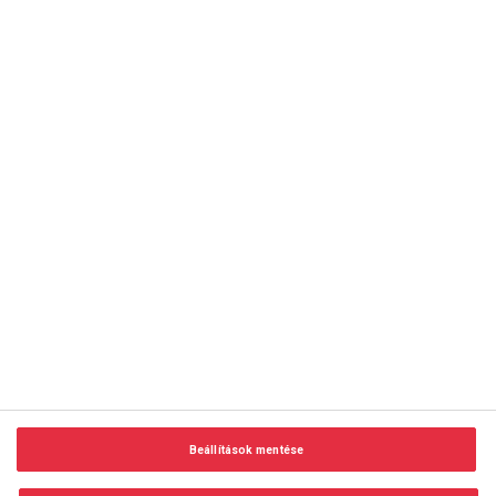
copyright © 2014-2026 AMC Global Media Inc. Minden jog
fenntartva.
Beállítások mentése
Felhasználási feltételek