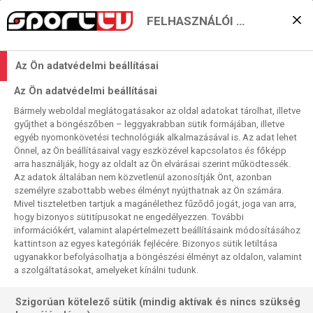
FELHASZNÁLÓI BEÁLLÍTÁSOK
KERESÉS EREDMÉNYE
Az Ön adatvédelmi beállításai
0 találat a(z)
Michael Jordan
kifejezésre a
Az Ön adatvédelmi beállításai
műsorújságban
Bármely weboldal meglátogatásakor az oldal adatokat tárolhat, illetve
gyűjthet a böngészőben – leggyakrabban sütik formájában, illetve
egyéb nyomonkövetési technológiák alkalmazásával is. Az adat lehet
Önnel, az Ön beállításaival vagy eszközével kapcsolatos és főképp
arra használják, hogy az oldalt az Ön elvárásai szerint működtessék.
Az adatok általában nem közvetlenül azonosítják Önt, azonban
személyre szabottabb webes élményt nyújthatnak az Ön számára.
Nincs a keresési feltételnek megfelelő
Mivel tiszteletben tartjuk a magánélethez fűződő jogát, joga van arra,
találat.
hogy bizonyos sütitípusokat ne engedélyezzen. További
információkért, valamint alapértelmezett beállításaink módosításához
kattintson az egyes kategóriák fejlécére. Bizonyos sütik letiltása
ugyanakkor befolyásolhatja a böngészési élményt az oldalon, valamint
a szolgáltatásokat, amelyeket kínálni tudunk.
Szigorúan kötelező sütik (mindig aktívak és nincs szükség