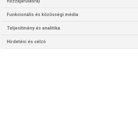
797 találat a(z)
Michael Jordan
hozzájárulásra)
kifejezésre az oldalon
Funkcionális és közösségi média
Év
Hónap
Teljesítmény és analitika
Hirdetési és célzó
Szűrés
Szűrő törlése
CHRIS DOBEY