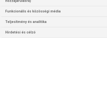
343 találat a(z)
RB Salzburg
kifejezésre az
hozzájárulásra)
oldalon
Funkcionális és közösségi média
Év
Hónap
Teljesítmény és analitika
Hirdetési és célzó
Szűrés
Szűrő törlése
BENFICA