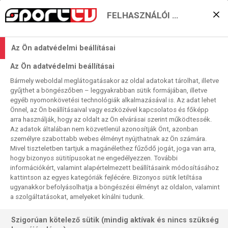
FELHASZNÁLÓI BEÁLLÍTÁSOK
KERESÉS EREDMÉNYE
Az Ön adatvédelmi beállításai
0 találat a(z)
Ricardo Pietreczko
Az Ön adatvédelmi beállításai
kifejezésre a műsorújságban
Bármely weboldal meglátogatásakor az oldal adatokat tárolhat, illetve
gyűjthet a böngészőben – leggyakrabban sütik formájában, illetve
egyéb nyomonkövetési technológiák alkalmazásával is. Az adat lehet
Önnel, az Ön beállításaival vagy eszközével kapcsolatos és főképp
arra használják, hogy az oldalt az Ön elvárásai szerint működtessék.
Az adatok általában nem közvetlenül azonosítják Önt, azonban
személyre szabottabb webes élményt nyújthatnak az Ön számára.
Nincs a keresési feltételnek megfelelő
Mivel tiszteletben tartjuk a magánélethez fűződő jogát, joga van arra,
találat.
hogy bizonyos sütitípusokat ne engedélyezzen. További
információkért, valamint alapértelmezett beállításaink módosításához
kattintson az egyes kategóriák fejlécére. Bizonyos sütik letiltása
ugyanakkor befolyásolhatja a böngészési élményt az oldalon, valamint
a szolgáltatásokat, amelyeket kínálni tudunk.
Szigorúan kötelező sütik (mindig aktívak és nincs szükség