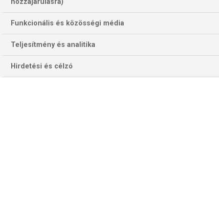
27 találat a(z)
Ricardo Pietreczko
hozzájárulásra)
kifejezésre az oldalon
Funkcionális és közösségi média
Év
Hónap
Teljesítmény és analitika
Hirdetési és célzó
Szűrés
Szűrő törlése
CSAPAT-VILÁGBAJNOKSÁG