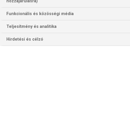
598 találat a(z)
Ross Smith
kifejezésre az
hozzájárulásra)
oldalon
Funkcionális és közösségi média
Év
Hónap
Teljesítmény és analitika
Hirdetési és célzó
Szűrés
Szűrő törlése
CHRIS DOBEY