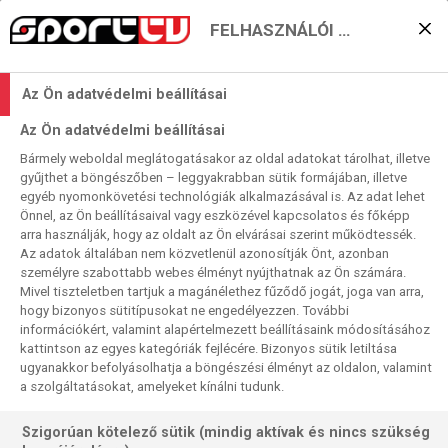
FELHASZNÁLÓI BEÁLLÍTÁSOK
KERESÉS EREDMÉNYE
Az Ön adatvédelmi beállításai
0 találat a(z)
Ross Smith
kifejezésre a
Az Ön adatvédelmi beállításai
műsorújságban
Bármely weboldal meglátogatásakor az oldal adatokat tárolhat, illetve
gyűjthet a böngészőben – leggyakrabban sütik formájában, illetve
egyéb nyomonkövetési technológiák alkalmazásával is. Az adat lehet
Önnel, az Ön beállításaival vagy eszközével kapcsolatos és főképp
arra használják, hogy az oldalt az Ön elvárásai szerint működtessék.
Az adatok általában nem közvetlenül azonosítják Önt, azonban
személyre szabottabb webes élményt nyújthatnak az Ön számára.
Nincs a keresési feltételnek megfelelő
Mivel tiszteletben tartjuk a magánélethez fűződő jogát, joga van arra,
találat.
hogy bizonyos sütitípusokat ne engedélyezzen. További
információkért, valamint alapértelmezett beállításaink módosításához
kattintson az egyes kategóriák fejlécére. Bizonyos sütik letiltása
ugyanakkor befolyásolhatja a böngészési élményt az oldalon, valamint
a szolgáltatásokat, amelyeket kínálni tudunk.
Szigorúan kötelező sütik (mindig aktívak és nincs szükség