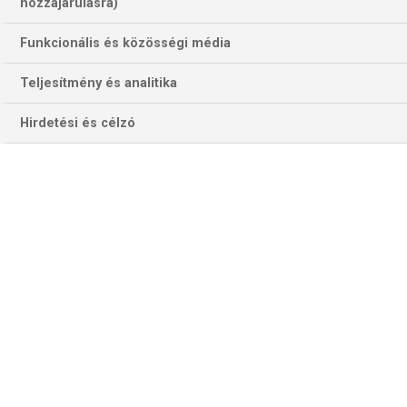
78 találat a(z)
Schaffhausen
kifejezésre
hozzájárulásra)
az oldalon
Funkcionális és közösségi média
Év
Hónap
Teljesítmény és analitika
Hirdetési és célzó
Szűrés
Szűrő törlése
FÉRFI EURÓPA-LIGA