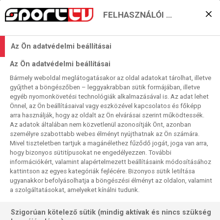
FELHASZNÁLÓI BEÁLLÍTÁSOK
KERESÉS EREDMÉNYE
Az Ön adatvédelmi beállításai
0 találat a(z)
Schaffhausen
kifejezésre a
Az Ön adatvédelmi beállításai
műsorújságban
Bármely weboldal meglátogatásakor az oldal adatokat tárolhat, illetve
gyűjthet a böngészőben – leggyakrabban sütik formájában, illetve
egyéb nyomonkövetési technológiák alkalmazásával is. Az adat lehet
Önnel, az Ön beállításaival vagy eszközével kapcsolatos és főképp
arra használják, hogy az oldalt az Ön elvárásai szerint működtessék.
Az adatok általában nem közvetlenül azonosítják Önt, azonban
személyre szabottabb webes élményt nyújthatnak az Ön számára.
Nincs a keresési feltételnek megfelelő
Mivel tiszteletben tartjuk a magánélethez fűződő jogát, joga van arra,
találat.
hogy bizonyos sütitípusokat ne engedélyezzen. További
információkért, valamint alapértelmezett beállításaink módosításához
kattintson az egyes kategóriák fejlécére. Bizonyos sütik letiltása
ugyanakkor befolyásolhatja a böngészési élményt az oldalon, valamint
a szolgáltatásokat, amelyeket kínálni tudunk.
Szigorúan kötelező sütik (mindig aktívak és nincs szükség