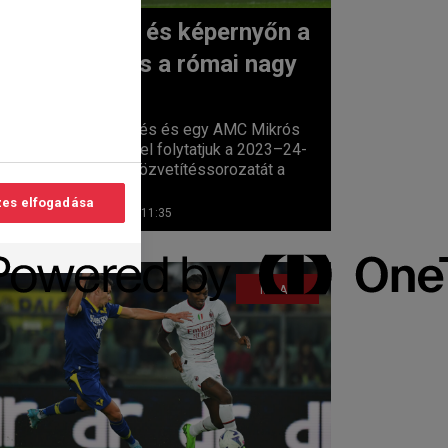
Pályán és képernyőn a
Juve és a római nagy
lvasási
duó
idő:
3
perc
Három tévés és egy AMC Mikrós
élő meccsel folytatjuk a 2023–24-
es idény közvetítéssorozatát a
Serie...
es elfogadása
2023. 08. 20. 11:35
MILAN