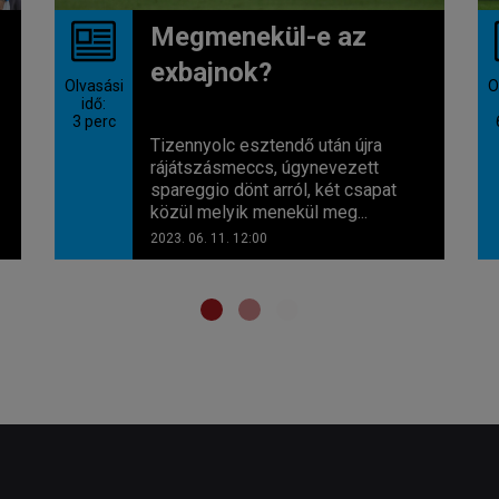
Megmenekül-e az
exbajnok?
Olvasási
O
idő:
3
perc
Tizennyolc esztendő után újra
rájátszásmeccs, úgynevezett
spareggio dönt arról, két csapat
közül melyik menekül meg...
2023. 06. 11. 12:00