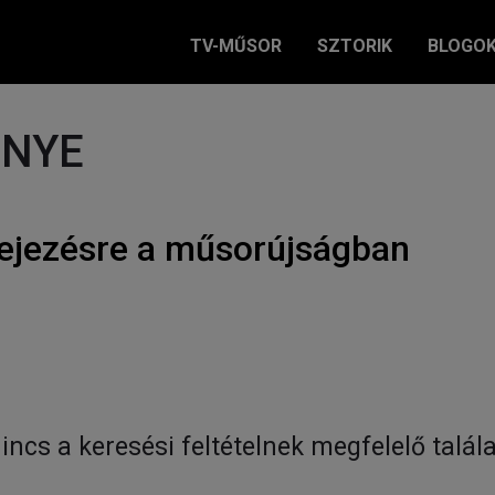
TV-MŰSOR
SZTORIK
BLOGO
ÉNYE
ejezésre a műsorújságban
incs a keresési feltételnek megfelelő talála