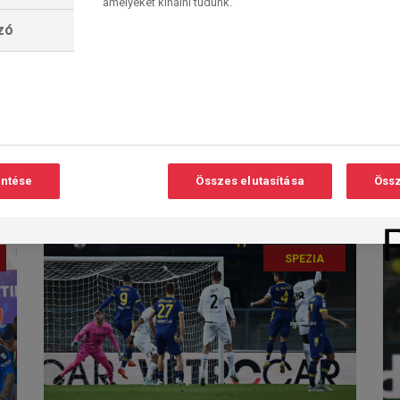
amelyeket kínálni tudunk.
Két bajnokesélyes és
lzó
a listavezető a
Olvasási
O
hibátlan folytatásért
idő:
3
perc
Négy bajnokit közvetítettünk
szombaton a Serie A második
játéknapjáról, vasárnap sem adjuk
alább. A fellépő...
entése
Összes elutasítása
Össz
2023. 08. 27. 08:20
SPEZIA