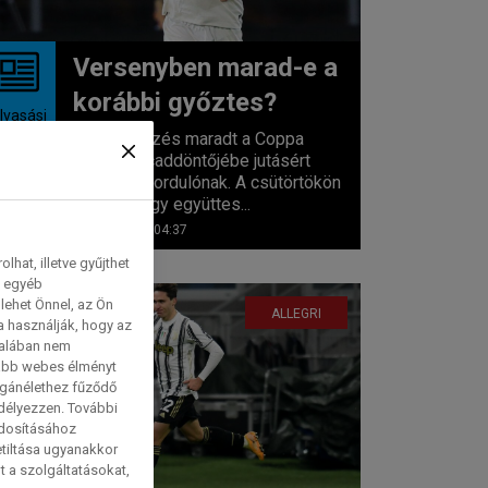
Versenyben marad-e a
korábbi győztes?
lvasási
idő:
Két mérkőzés maradt a Coppa
2
perc
Italia nyolcaddöntőjébe jutásért
folytatott fordulónak. A csütörtökön
fellépő négy együttes...
2023. 11. 02. 04:37
hat, illetve gyűjthet
e egyéb
lehet Önnel, az Ön
ALLEGRI
a használják, hogy az
talában nem
tabb webes élményt
magánélethez fűződő
edélyezzen. További
ódosításához
etiltása ugyanakkor
t a szolgáltatásokat,