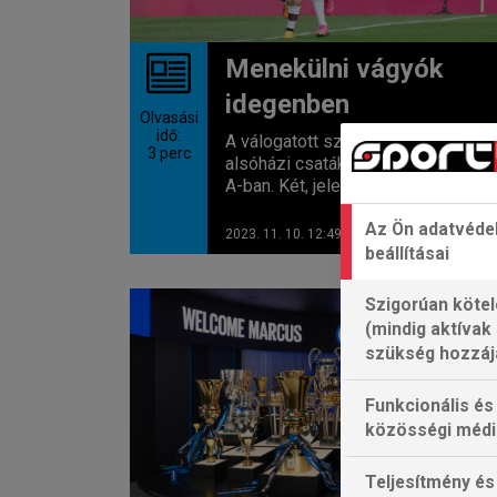
Menekülni vágyók
idegenben
Olvasási
idő:
A válogatott szünet előtti forduló
3
perc
alsóházi csatákkal kezdődik a Ser
A-ban. Két, jelenleg a kieső...
Az Ön adatvéde
2023. 11. 10. 12:49
beállításai
Szigorúan kötel
SERIE A
(mindig aktívak
szükség hozzáj
Funkcionális és
közösségi médi
Teljesítmény és 