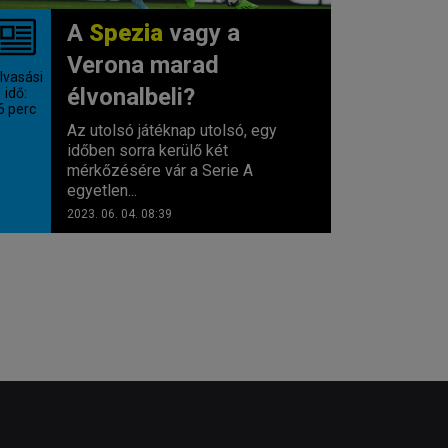
A
Spezia
vagy a
Verona marad
lvasási
élvonalbeli?
idő:
6
perc
Az utolsó játéknap utolsó, egy
időben sorra kerülő két
mérkőzésére vár a Serie A
egyetlen...
2023. 06. 04. 08:39