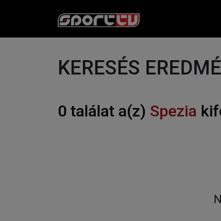
KERESÉS EREDM
0 találat a(z)
Spezia
kif
N