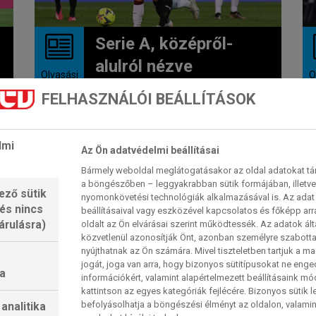
Serie A, középről-
alulról nézve
Olvasási
O
idő:
A szokásos hétfői meccsnapos
FELHASZNÁLÓI BEÁLLÍTÁSOK
3
perc
e
menetrend szerint mutatjuk mutatni
valónkat az olasz élvonalból. Előbb
a délután...
lmi
2023. 11. 06. 15:53
Az Ön adatvédelmi beállításai
Bármely weboldal meglátogatásakor az oldal adatokat tárol
a böngészőben – leggyakrabban sütik formájában, illetv
ező sütik
nyomonkövetési technológiák alkalmazásával is. Az adat 
JUVENTUS
 és nincs
beállításaival vagy eszközével kapcsolatos és főképp arr
árulásra)
oldalt az Ön elvárásai szerint működtessék. Az adatok ál
közvetlenül azonosítják Önt, azonban személyre szabot
nyújthatnak az Ön számára. Mivel tiszteletben tartjuk a 
jogát, joga van arra, hogy bizonyos sütitípusokat ne eng
a
információkért, valamint alapértelmezett beállításaink m
kattintson az egyes kategóriák fejlécére. Bizonyos sütik l
befolyásolhatja a böngészési élményt az oldalon, valamin
analitika