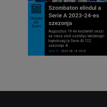
Szombaton elindul a
Serie A 2023-24-es
Olvasási
szezonja
idő:
2
perc
Augusztus 19-én kezdetét veszi
az olasz első osztályú labdarúgó-
bajnokság (a Serie A) 122.
szezonja. A...
Sport TV
2023. 08. 18. 09:47