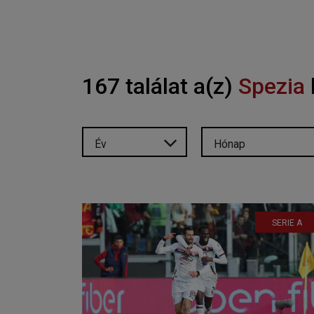
167 találat a(z)
Spezia
Év
Hónap
SERIE A