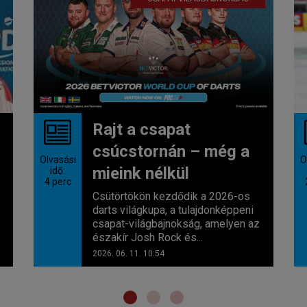
Rajt a csapat
csúcstornán – még a
Olvasási
O
mieink nélkül
idő:
4
perc
Csütörtökön kezdődik a 2026-os
darts világkupa, a tulajdonképpeni
csapat-világbajnokság, amelyen az
északír Josh Rock és...
2026. 06. 11. 10:54