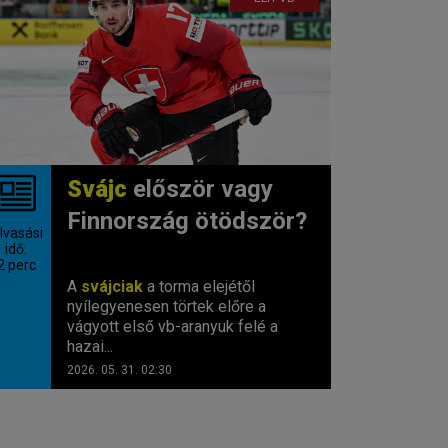
Svájc
először vagy
Finnország ötödször?
lvasási
idő:
2
perc
A
svájciak
a torma elejétől
nyílegyenesen törtek előre a
vágyott első vb-aranyuk felé a
hazai...
2026. 05. 31. 02:30