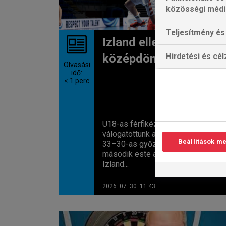
közösségi médi
Teljesítmény és 
Izland ellen már a
Hirdetési és cé
középdöntőért
Olvasási
idő:
< 1
perc
U18-as férfikézilabda-
válogatottunk a
Svájc
elleni szoro
Beállítások m
33–30-as győzelem után a
második este a csoportfavorit
Izland...
2026. 07. 30. 11:43