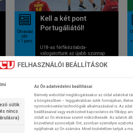
Kell a két pont
Portugáliától!
Olvasási
O
idő:
< 1
perc
<
U18-as férfikézilabda-
válogatottunk az újabb szünnap
m
után hétfőn este elkezdi a
FELHASZNÁLÓI BEÁLLÍTÁSOK
.
középdöntő körben szereplést a
belgrádi...
2026. 08. 03. 12:23
lmi
Az Ön adatvédelmi beállításai
Bármely weboldal meglátogatásakor az oldal adatokat tárol
a böngészőben – leggyakrabban sütik formájában, illetv
SVÁJC
ező sütik
nyomonkövetési technológiák alkalmazásával is. Az adat 
 és nincs
beállításaival vagy eszközével kapcsolatos és főképp arr
árulásra)
oldalt az Ön elvárásai szerint működtessék. Az adatok ál
közvetlenül azonosítják Önt, azonban személyre szabot
nyújthatnak az Ön számára. Mivel tiszteletben tartjuk a 