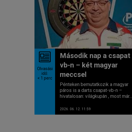
Második nap a csapat
vb-n – két magyar
Olvasási
meccsel
idő:
< 1
perc
Pénteken bemutatkozik a magyar
páros is a darts csapat-vb-n –
hivatalosan: világkupán , most már...
2026. 06. 12. 11:59