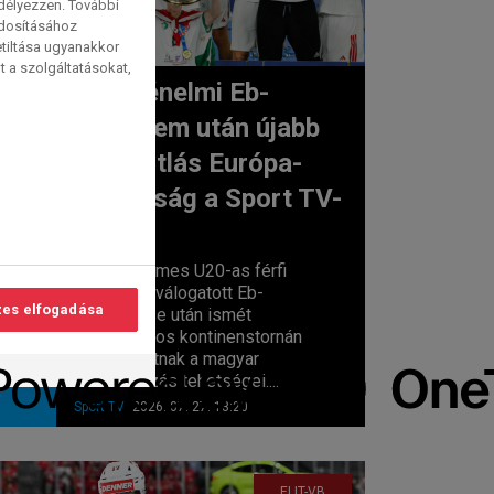
edélyezzen. További
ódosításához
etiltása ugyanakkor
t a szolgáltatásokat,
A történelmi Eb-
győzelem után újabb
lvasási
utánpótlás Európa-
idő:
2
perc
bajnokság a Sport TV-
n
Az aranyérmes U20-as férfi
kézilabda-válogatott Eb-
es elfogadása
menetelése után ismét
korosztályos kontinenstornán
bizonyíthatnak a magyar
kézilabdázás tehetségei....
Sport TV
2026. 07. 27. 13:20
ELIT-VB