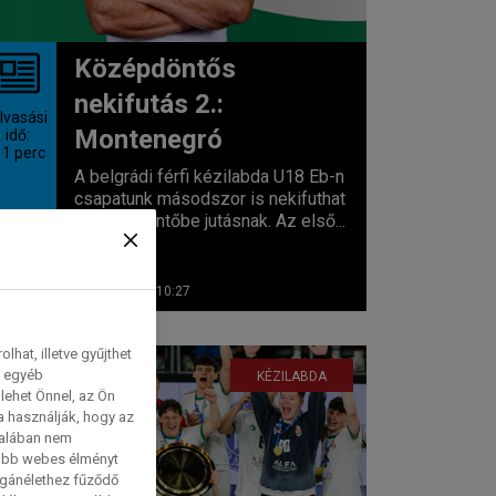
Középdöntős
nekifutás 2.:
lvasási
Montenegró
idő:
 1
perc
A belgrádi férfi kézilabda U18 Eb-n
csapatunk másodszor is nekifuthat
a középdöntőbe jutásnak. Az első...
2026. 08. 01. 10:27
hat, illetve gyűjthet
e egyéb
KÉZILABDA
lehet Önnel, az Ön
a használják, hogy az
talában nem
tabb webes élményt
magánélethez fűződő