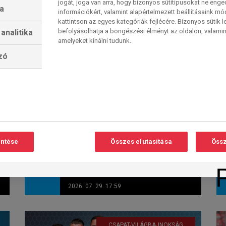
jogát, joga van arra, hogy bizonyos sütitípusokat ne eng
a
információkért, valamint alapértelmezett beállításaink m
kattintson az egyes kategóriák fejlécére. Bizonyos sütik l
befolyásolhatja a böngészési élményt az oldalon, valamin
analitika
Újabb korosztályos
amelyeket kínálni tudunk.
lzó
torna –
Olvasási
O
éremreménnyel
idő:
< 1
perc
Az átütő magyar sikerrel záruló
s
férfi kézilabda-kontinenstorna az
entése
Összes elutasítása
Össz
U20-as Eb után egy újabb
korosztály mérettetik...
2026. 07. 29. 17:59
CSAPAT-VILÁGBAJNOKSÁG