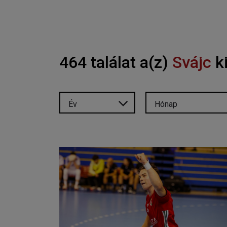
464 találat a(z)
Svájc
ki
Év
Hónap