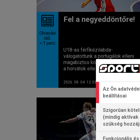
Fel a negyeddöntőre!
Olvasási
idő:
< 1
perc
U18-as férfikézilabda-
válogatottunk a portugálok elleni
magabiztos középdöntő siker utá
a horvátok elle már csaknm biztos..
2026. 08. 04. 12:33
Az Ön adatvéde
beállításai
Szigorúan kötel
(mindig aktívak
szükség hozzáj
Funkcionális és