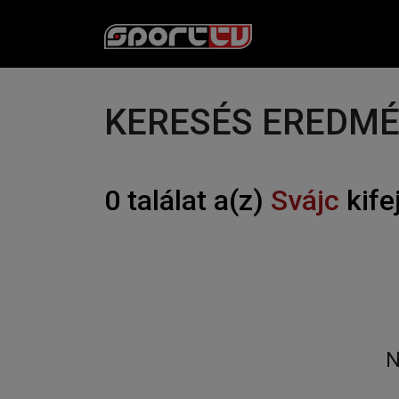
KERESÉS EREDM
0 találat a(z)
Svájc
kife
N