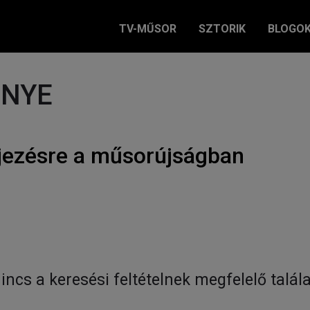
TV-MŰSOR
SZTORIK
BLOGO
ÉNYE
jezésre a műsorújságban
incs a keresési feltételnek megfelelő talála