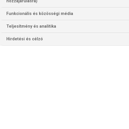
21 találat a(z)
Tony Ferguson
kifejezésre
hozzájárulásra)
az oldalon
Funkcionális és közösségi média
Év
Hónap
Teljesítmény és analitika
Hirdetési és célzó
Szűrés
Szűrő törlése
ATALANTA