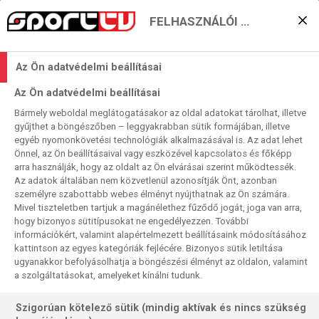
FELHASZNÁLÓI BEÁLLÍTÁSOK
KERESÉS EREDMÉNYE
Az Ön adatvédelmi beállításai
0 találat a(z)
Tony Ferguson
kifejezésre a
Az Ön adatvédelmi beállításai
műsorújságban
Bármely weboldal meglátogatásakor az oldal adatokat tárolhat, illetve
gyűjthet a böngészőben – leggyakrabban sütik formájában, illetve
egyéb nyomonkövetési technológiák alkalmazásával is. Az adat lehet
Önnel, az Ön beállításaival vagy eszközével kapcsolatos és főképp
arra használják, hogy az oldalt az Ön elvárásai szerint működtessék.
Az adatok általában nem közvetlenül azonosítják Önt, azonban
személyre szabottabb webes élményt nyújthatnak az Ön számára.
Nincs a keresési feltételnek megfelelő
Mivel tiszteletben tartjuk a magánélethez fűződő jogát, joga van arra,
találat.
hogy bizonyos sütitípusokat ne engedélyezzen. További
információkért, valamint alapértelmezett beállításaink módosításához
kattintson az egyes kategóriák fejlécére. Bizonyos sütik letiltása
ugyanakkor befolyásolhatja a böngészési élményt az oldalon, valamint
a szolgáltatásokat, amelyeket kínálni tudunk.
Szigorúan kötelező sütik (mindig aktívak és nincs szükség