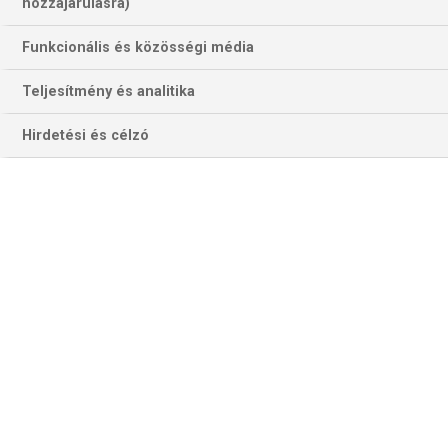
810 találat a(z)
UK Open
kifejezésre az
hozzájárulásra)
oldalon
Funkcionális és közösségi média
Év
Hónap
Teljesítmény és analitika
Hirdetési és célzó
Szűrés
Szűrő törlése
CHRIS DOBEY