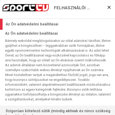
FELHASZNÁLÓI BEÁLLÍTÁSOK
KERESÉS EREDMÉNYE
Az Ön adatvédelmi beállításai
0 találat a(z)
UK Open
kifejezésre a
Az Ön adatvédelmi beállításai
műsorújságban
Bármely weboldal meglátogatásakor az oldal adatokat tárolhat, illetve
gyűjthet a böngészőben – leggyakrabban sütik formájában, illetve
egyéb nyomonkövetési technológiák alkalmazásával is. Az adat lehet
Önnel, az Ön beállításaival vagy eszközével kapcsolatos és főképp
arra használják, hogy az oldalt az Ön elvárásai szerint működtessék.
Az adatok általában nem közvetlenül azonosítják Önt, azonban
személyre szabottabb webes élményt nyújthatnak az Ön számára.
Nincs a keresési feltételnek megfelelő
Mivel tiszteletben tartjuk a magánélethez fűződő jogát, joga van arra,
találat.
hogy bizonyos sütitípusokat ne engedélyezzen. További
információkért, valamint alapértelmezett beállításaink módosításához
kattintson az egyes kategóriák fejlécére. Bizonyos sütik letiltása
ugyanakkor befolyásolhatja a böngészési élményt az oldalon, valamint
a szolgáltatásokat, amelyeket kínálni tudunk.
Szigorúan kötelező sütik (mindig aktívak és nincs szükség