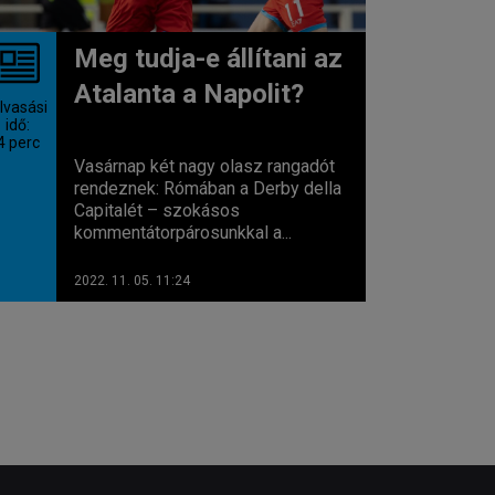
Meg tudja-e állítani az
Atalanta a Napolit?
lvasási
idő:
4
perc
Vasárnap két nagy olasz rangadót
rendeznek: Rómában a Derby della
Capitalét – szokásos
kommentátorpárosunkkal a...
2022. 11. 05. 11:24