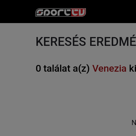
KERESÉS EREDM
0 találat a(z)
Venezia
k
N