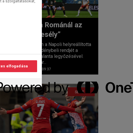
t a szolgáltatásokat,
Most a Románál az
„előzőesély”
lvasási
idő:
Szombaton a Napoli helyreállította
4
perc
a Serie A idénybeli rendjét a
hatodik Atalanta legyőzésével.
Lassan már...
es elfogadása
2023. 03. 12. 09:37
SERIE A