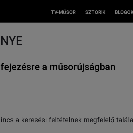
TV-MŰSOR
SZTORIK
BLOGO
ÉNYE
ifejezésre a műsorújságban
incs a keresési feltételnek megfelelő talála