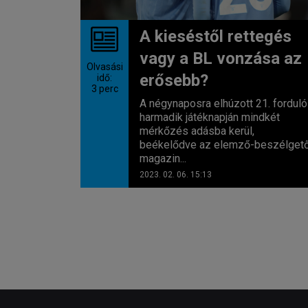
A kieséstől rettegés
vagy a BL vonzása az
Olvasási
erősebb?
idő:
3
perc
A négynaposra elhúzott 21. forduló
harmadik játéknapján mindkét
mérkőzés adásba kerül,
beékelődve az elemző-beszélget
magazin...
2023. 02. 06. 15:13