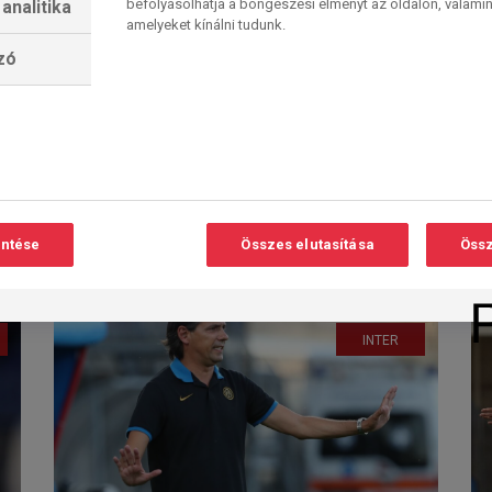
befolyásolhatja a böngészési élményt az oldalon, valamin
analitika
amelyeket kínálni tudunk.
lzó
Akár a scudetto sorsa
is eldőlhet
Olvasási
O
idő:
A legkorábban vasárnap délután
6
perc
kerülhet sor arra, amit kis túlzással
n
egész Nápoly 33 esztendeje
sóvárog:...
entése
Összes elutasítása
Össz
2023. 04. 30. 02:43
INTER