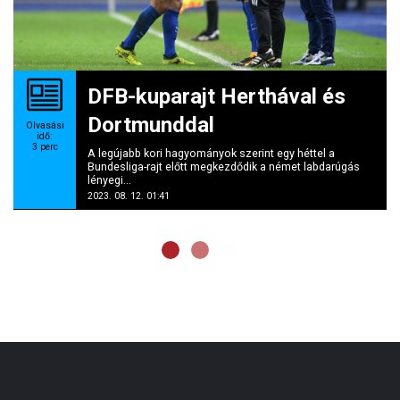
DFB-kuparajt Herthával és
Dortmunddal
Olvasási
idő:
3
perc
A legújabb kori hagyományok szerint egy héttel a
Bundesliga-rajt előtt megkezdődik a német labdarúgás
lényegi...
2023. 08. 12. 01:41