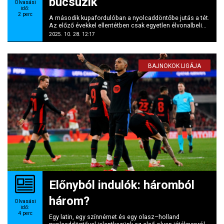
búcsúzik
Olvasási
idő:
2
perc
A második kupafordulóban a nyolcaddöntőbe jutás a tét.
Az előző évekkel ellentétben csak egyetlen élvonalbeli...
2025. 10. 28. 12:17
BAJNOKOK LIGÁJA
Előnyból indulók: háromból
három?
Olvasási
idő:
4
perc
Egy latin, egy színnémet és egy olasz–holland