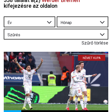
338 találat a(z)
Werder Bremen
kifejezésre az oldalon
Év
Hónap
Szűrés
Szűrő törlése
NÉMET KUPA