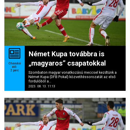
Német Kupa továbbra is
„magyaros” csapatokkal
Olvasási
idő:
2
perc
Szombaton magyar vonatkozású meccsel kezdtünk a
Német Kupa (DFB Pokal) közvetítéssorozatát az első
fordulóból a...
2023. 08. 13. 11:13