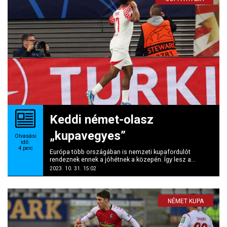
Keddi német-olasz
„kupavegyes”
Olvasási
idő:
4
perc
Európa több országában is nemzeti kupafordulót
rendeznek ennek a jóhétnek a közepén. Így lesz a...
2023. 10. 31. 15:02
NÉMET KUPA