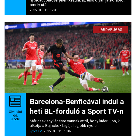
nyolcaddöntővel jelentkezünk az első olyan játéknapról,
amely után...
2025. 03. 11. 12:31
LABDARÚGÁS
Barcelona-Benficával indul a
heti BL-forduló a Sport TV-n
Olvasási
idő:
3
perc
Már csak egy lépésre vannak attól, hogy kiderüljön, ki
alkotja a Bajnokok Ligája legjobb nyolc...
Sport TV
2025. 03. 11. 10:07