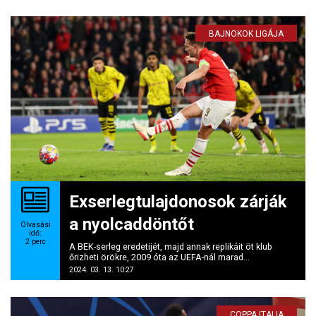
BAJNOKOK LIGÁJA
Exserlegtulajdonosok zárják
a nyolcaddöntőt
Olvasási
idő:
2
perc
A BEK-serleg eredetijét, majd annak replikáit öt klub
őrizheti örökre, 2009 óta az UEFA-nál marad...
2024. 03. 13. 10:27
COPPA ITALIA