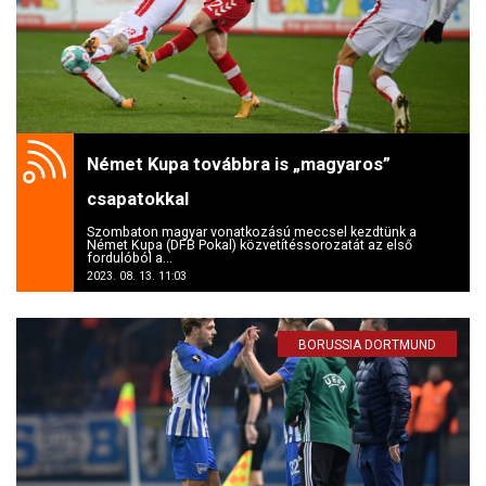
Német Kupa továbbra is „magyaros”
csapatokkal
Szombaton magyar vonatkozású meccsel kezdtünk a
Német Kupa (DFB Pokal) közvetítéssorozatát az első
fordulóból a...
2023. 08. 13. 11:03
BORUSSIA DORTMUND