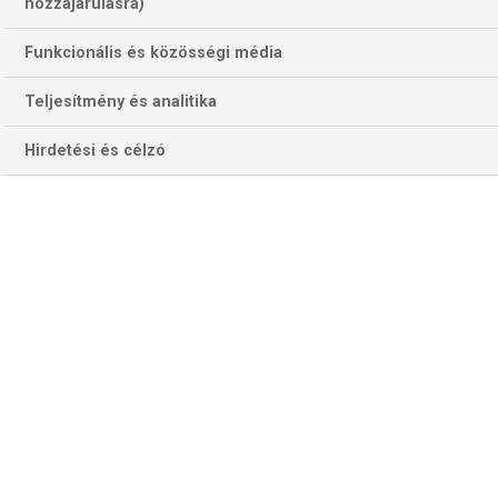
186 találat a(z)
Allegri
kifejezésre az
hozzájárulásra)
oldalon
Funkcionális és közösségi média
Év
Hónap
Teljesítmény és analitika
Hirdetési és célzó
Szűrés
Szűrő törlése
BOLOGNA