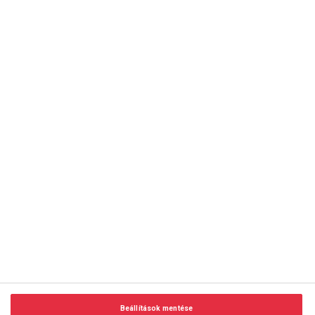
copyright © 2014-2026 AMC Global Media Inc. Minden jog
fenntartva.
Beállítások mentése