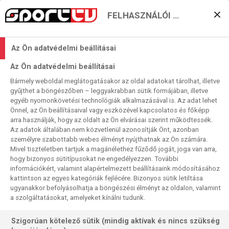
FELHASZNÁLÓI BEÁLLÍTÁSOK
KERESÉS EREDMÉNYE
Az Ön adatvédelmi beállításai
0 találat a(z)
Allegri
kifejezésre a
Az Ön adatvédelmi beállításai
műsorújságban
Bármely weboldal meglátogatásakor az oldal adatokat tárolhat, illetve
gyűjthet a böngészőben – leggyakrabban sütik formájában, illetve
egyéb nyomonkövetési technológiák alkalmazásával is. Az adat lehet
Önnel, az Ön beállításaival vagy eszközével kapcsolatos és főképp
arra használják, hogy az oldalt az Ön elvárásai szerint működtessék.
Az adatok általában nem közvetlenül azonosítják Önt, azonban
személyre szabottabb webes élményt nyújthatnak az Ön számára.
Nincs a keresési feltételnek megfelelő
Mivel tiszteletben tartjuk a magánélethez fűződő jogát, joga van arra,
találat.
hogy bizonyos sütitípusokat ne engedélyezzen. További
információkért, valamint alapértelmezett beállításaink módosításához
kattintson az egyes kategóriák fejlécére. Bizonyos sütik letiltása
ugyanakkor befolyásolhatja a böngészési élményt az oldalon, valamint
a szolgáltatásokat, amelyeket kínálni tudunk.
Szigorúan kötelező sütik (mindig aktívak és nincs szükség