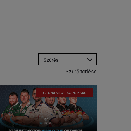
Szűrés
Szűrő törlése
CSAPAT-VILÁGBAJNOKSÁG