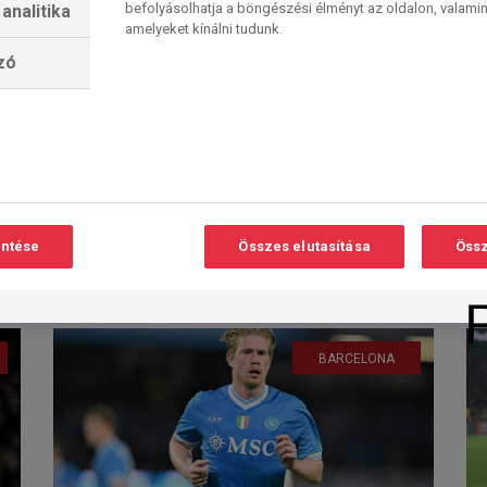
befolyásolhatja a böngészési élményt az oldalon, valamin
analitika
amelyeket kínálni tudunk.
lzó
Hazai sikerek
„borítékolva”?
Olvasási
O
idő:
A tévés jogtulajdonlás alapján
3
perc
lehetséges mindhárom keddi BL
rájátszás-visszavágót élőben
közvetítjük. Kettőben effektíven,
entése
Összes elutasítása
Össz
egyben lényegében...
2026. 02. 23. 23:10
BARCELONA