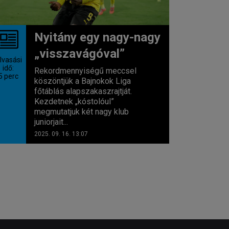
Nyitány egy nagy-nagy
„visszavágóval”
lvasási
idő:
Rekordmennyiségű meccsel
5
perc
köszöntjük a Bajnokok Liga
főtáblás alapszakaszrajtját.
Kezdetnek „kóstolóul”
megmutatjuk két nagy klub
juniorjait...
2025. 09. 16. 13:07