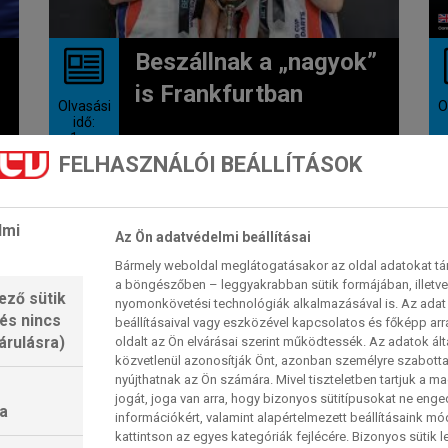
Beszállnak a „nagyok”
is Frankfurtban
Olvasási
O
idő:
< 1
perc
Szombaton már a kieséses
FELHASZNÁLÓI BEÁLLÍTÁSOK
nyolcaddöntő következik az
Eissporthalléban a csapat-
világbajnokságon (World Cup of
lmi
Az Ön adatvédelmi beállításai
Darts). A...
2026. 06. 13. 11:18
Bármely weboldal meglátogatásakor az oldal adatokat tárol
a böngészőben – leggyakrabban sütik formájában, illetv
ező sütik
nyomonkövetési technológiák alkalmazásával is. Az adat 
 és nincs
beállításaival vagy eszközével kapcsolatos és főképp arr
árulásra)
BAJNOKOK LIGÁJA
oldalt az Ön elvárásai szerint működtessék. Az adatok ál
közvetlenül azonosítják Önt, azonban személyre szabot
nyújthatnak az Ön számára. Mivel tiszteletben tartjuk a 
jogát, joga van arra, hogy bizonyos sütitípusokat ne eng
a
információkért, valamint alapértelmezett beállításaink m
kattintson az egyes kategóriák fejlécére. Bizonyos sütik l