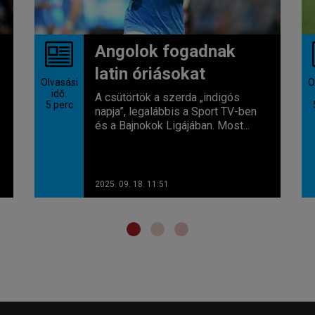
Angolok fogadnak
latin óriásokat
Olvasási
O
idő:
A csütörtök a szerda „indigós
5
perc
napja”, legalábbis a Sport TV-ben
és a Bajnokok Ligájában. Most...
2025. 09. 18. 11:51