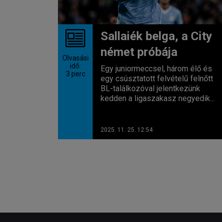
Sallaiék belga, a City
német próbája
Olvasási
idő:
Egy juniormeccsel, három élő és
3
perc
egy csúsztatott felvételű felnőtt
BL-találkozóval jelentkezünk
kedden a ligaszakasz negyedik...
2025. 11. 25. 12:54