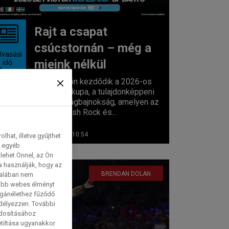
Rajt a csapat
csúcstornán – még a
lvasási
mieink nélkül
idő:
4
perc
Csütörtökön kezdődik a 2026-os
darts világkupa, a tulajdonképpeni
csapat-világbajnokság, amelyen az
északír Josh Rock és...
2026. 06. 11. 10:54
hat, illetve gyűjthet
e egyéb
lehet Önnel, az Ön
a használják, hogy az
BRENDAN DOLAN
talában nem
tabb webes élményt
magánélethez fűződő
edélyezzen. További
ódosításához
etiltása ugyanakkor