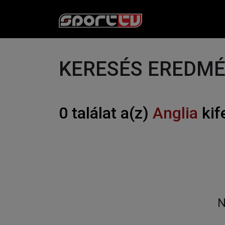
KERESÉS EREDM
0 találat a(z)
Anglia
kif
N