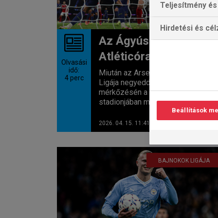
Teljesítmény és 
Hirdetési és cé
Az Ágyúsok az
Atléticóra vágynak
Olvasási
idő:
Miután az Arsenal a Bajnokok
4
perc
Ligája negyeddöntőjének első
mérkőzésén a Sporting CP
stadionjában megszerezte az...
Beállítások m
2026. 04. 15. 11:41
BAJNOKOK LIGÁJA