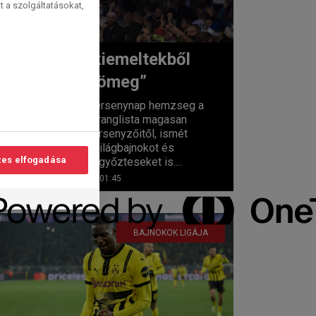
t a szolgáltatásokat,
Most kiemeltekből
lesz „tömeg”
lvasási
idő:
A hétfői versenynap hemzseg a
2
perc
PDC-világranglista magasan
kiemelt versenyzőitől, ismét
láthatunk világbajnokot és
es elfogadása
majortornagyőzteseket is....
2025. 12. 15. 01:45
BAJNOKOK LIGÁJA