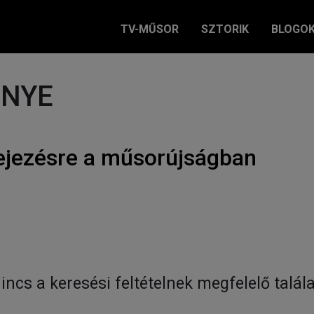
TV-MŰSOR
SZTORIK
BLOGO
ÉNYE
ejezésre a műsorújságban
incs a keresési feltételnek megfelelő talála