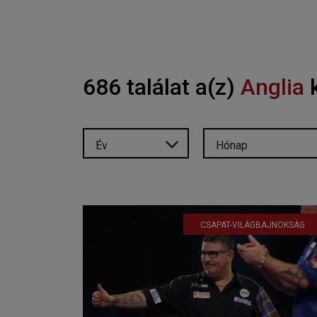
686 találat a(z)
Anglia
k
Év
Hónap
CSAPAT-VILÁGBAJNOKSÁG