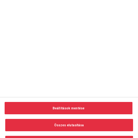
copyright © 2014-2026 AMC Global Media Inc. Minden jog
fenntartva.
Beállítások mentése
Felhasználási feltételek
Visszaélés-bejelentés
Összes elutasítása
Adatvédelem és adatkezelés
Impresszum