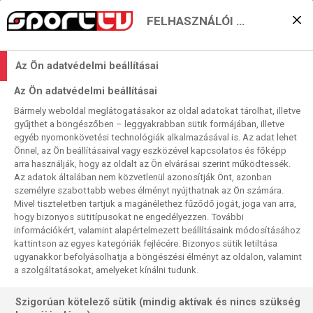
FELHASZNÁLÓI BEÁLLÍTÁSOK
KERESÉS EREDMÉNYE
Az Ön adatvédelmi beállításai
11 találat a(z)
Barcelona
kifejezésre a
Az Ön adatvédelmi beállításai
műsorújságban
Bármely weboldal meglátogatásakor az oldal adatokat tárolhat, illetve
gyűjthet a böngészőben – leggyakrabban sütik formájában, illetve
egyéb nyomonkövetési technológiák alkalmazásával is. Az adat lehet
Önnel, az Ön beállításaival vagy eszközével kapcsolatos és főképp
2026-08-07
arra használják, hogy az oldalt az Ön elvárásai szerint működtessék.
06:30-08:30
Az adatok általában nem közvetlenül azonosítják Önt, azonban
Labdarúgás
személyre szabottabb webes élményt nyújthatnak az Ön számára.
BL-döntő, 2015, ism., HD
Mivel tiszteletben tartjuk a magánélethez fűződő jogát, joga van arra,
Barcelona
- Juventus
hogy bizonyos sütitípusokat ne engedélyezzen. További
információkért, valamint alapértelmezett beállításaink módosításához
kattintson az egyes kategóriák fejlécére. Bizonyos sütik letiltása
ugyanakkor befolyásolhatja a böngészési élményt az oldalon, valamint
a szolgáltatásokat, amelyeket kínálni tudunk.
Szigorúan kötelező sütik (mindig aktívak és nincs szükség