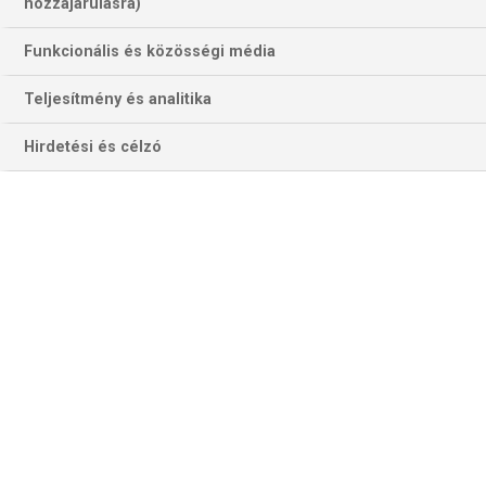
79 találat a(z)
Basaksehir
kifejezésre az
hozzájárulásra)
oldalon
Funkcionális és közösségi média
Év
Hónap
Teljesítmény és analitika
Hirdetési és célzó
Szűrés
Szűrő törlése
BENFICA