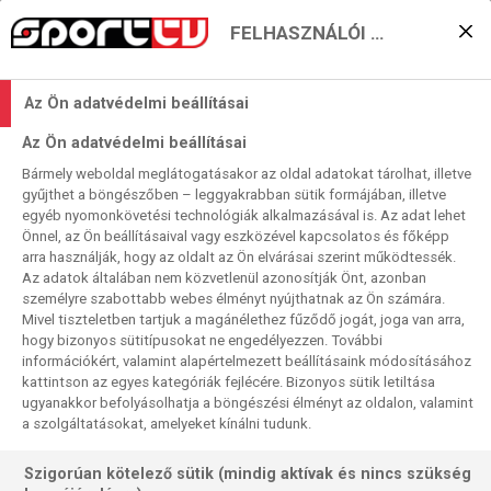
FELHASZNÁLÓI BEÁLLÍTÁSOK
KERESÉS EREDMÉNYE
Az Ön adatvédelmi beállításai
0 találat a(z)
Basaksehir
kifejezésre a
Az Ön adatvédelmi beállításai
műsorújságban
Bármely weboldal meglátogatásakor az oldal adatokat tárolhat, illetve
gyűjthet a böngészőben – leggyakrabban sütik formájában, illetve
egyéb nyomonkövetési technológiák alkalmazásával is. Az adat lehet
Önnel, az Ön beállításaival vagy eszközével kapcsolatos és főképp
arra használják, hogy az oldalt az Ön elvárásai szerint működtessék.
Az adatok általában nem közvetlenül azonosítják Önt, azonban
személyre szabottabb webes élményt nyújthatnak az Ön számára.
Nincs a keresési feltételnek megfelelő
Mivel tiszteletben tartjuk a magánélethez fűződő jogát, joga van arra,
találat.
hogy bizonyos sütitípusokat ne engedélyezzen. További
információkért, valamint alapértelmezett beállításaink módosításához
kattintson az egyes kategóriák fejlécére. Bizonyos sütik letiltása
ugyanakkor befolyásolhatja a böngészési élményt az oldalon, valamint
a szolgáltatásokat, amelyeket kínálni tudunk.
Szigorúan kötelező sütik (mindig aktívak és nincs szükség