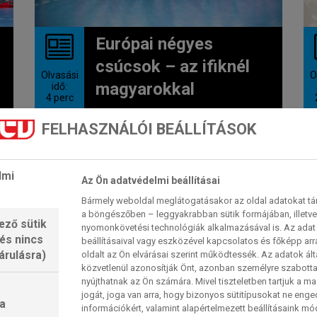
Európai négyes
csúcsok – az ifiknél
Olvasási
O
magyarokkal
idő:
4
perc
FELHASZNÁLÓI BEÁLLÍTÁSOK
Két korosztály színe-virága ad
találkát egymásnak Kölnben június
második hétvégéjén. A felnütteknél
lmi
a veszprémi klassziscsapat...
Az Ön adatvédelmi beállításai
2026. 06. 13. 10:36
Bármely weboldal meglátogatásakor az oldal adatokat tárol
a böngészőben – leggyakrabban sütik formájában, illetv
ező sütik
nyomonkövetési technológiák alkalmazásával is. Az adat 
 és nincs
beállításaival vagy eszközével kapcsolatos és főképp arr
FÉRFI EURÓPA-KUPA
árulásra)
oldalt az Ön elvárásai szerint működtessék. Az adatok ál
közvetlenül azonosítják Önt, azonban személyre szabot
nyújthatnak az Ön számára. Mivel tiszteletben tartjuk a 
jogát, joga van arra, hogy bizonyos sütitípusokat ne eng
a
információkért, valamint alapértelmezett beállításaink m