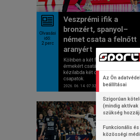
Veszprémi ifik a
bronzért, spanyol–
Olvasási
német csata a felnőtt
idő:
2
perc
aranyért
Kölnben a két final fourban már
érmekért csatáznak s férfi
kézilabda két csúcskupáján a
Az Ön adatvéde
csapatok.
beállításai
2026. 06. 14. 07:32
Szigorúan kötel
(mindig aktívak
FÉRFI EURÓPA-LIGA
szükség hozzáj
Funkcionális és
közösségi médi