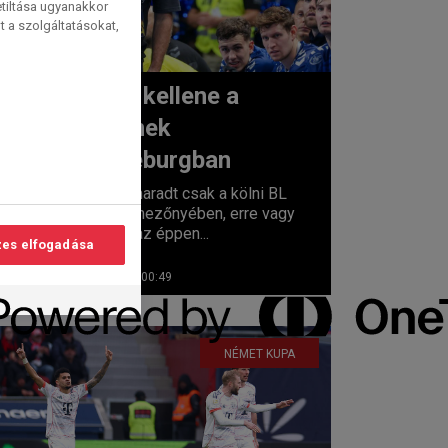
etiltása ugyanakkor
t a szolgáltatásokat,
Csoda kellene a
kékeknek
lvasási
Magdeburgban
idő:
 1
perc
Egy hely maradt csak a kölni BL
final four mezőnyében, erre vagy
ötödször az éppen...
es elfogadása
2026. 05. 07. 00:49
NÉMET KUPA