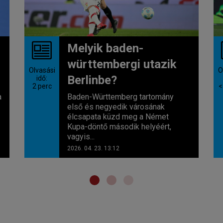
Melyik baden-
württembergi utazik
Olvasási
O
Berlinbe?
idő:
2
perc
<
a
Baden-Württemberg tartomány
első és negyedik városának
élcsapata küzd meg a Német
Kupa-döntő második helyéért,
vagyis...
2026. 04. 23. 13:12