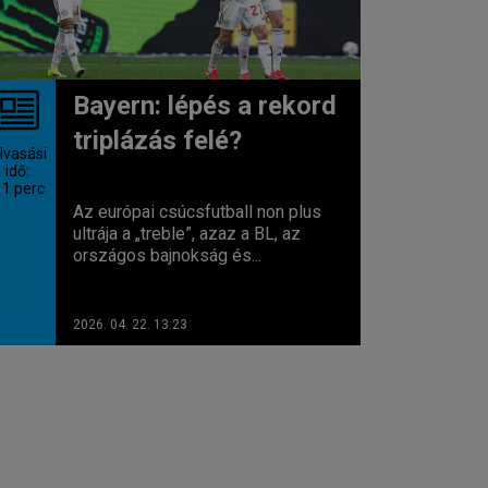
Bayern: lépés a rekord
triplázás felé?
lvasási
idő:
 1
perc
Az európai csúcsfutball non plus
ultrája a „treble”, azaz a BL, az
országos bajnokság és...
2026. 04. 22. 13:23