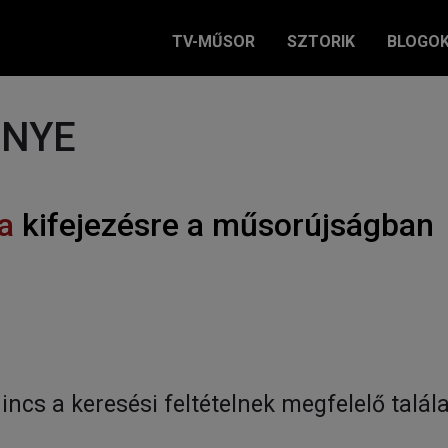
TV-MŰSOR
SZTORIK
BLOGO
ÉNYE
a
kifejezésre a műsorújságban
incs a keresési feltételnek megfelelő talála