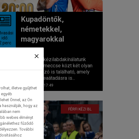
Kupadöntők,
németekkel,
lvasási
magyarokkal
idő:
2
perc
Vasárnapi kézilabdakínálatunk
három élő meccse közt két olyan
férfitalálkozó is található, amely
végén trófeaátadásra is...
2026. 05. 31. 17:49
hat, illetve gyűjthet
e egyéb
lehet Önnel, az Ön
a használják, hogy az
FÉRFI KÉZI BL
talában nem
tabb webes élményt
magánélethez fűződő
edélyezzen. További
ódosításához