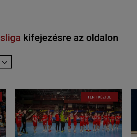
sliga
kifejezésre az oldalon
FÉRFI KÉZI BL