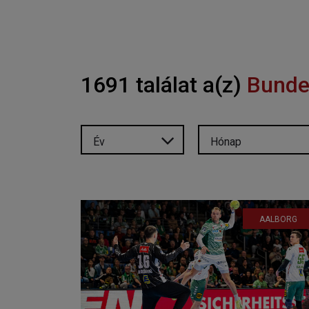
1691 találat a(z)
Bunde
Év
Hónap
AALBORG