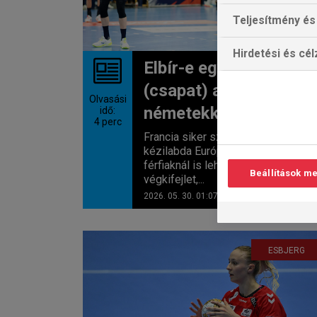
Teljesítmény és 
Hirdetési és cé
Elbír-e egy francia
(csapat) a
Olvasási
németekkel?
idő:
4
perc
Francia siker született a női
kézilabda Európa-ligában. Elvileg a
férfiaknál is lehetséges ez a
Beállítások m
végkifejlet,...
2026. 05. 30. 01:07
ESBJERG