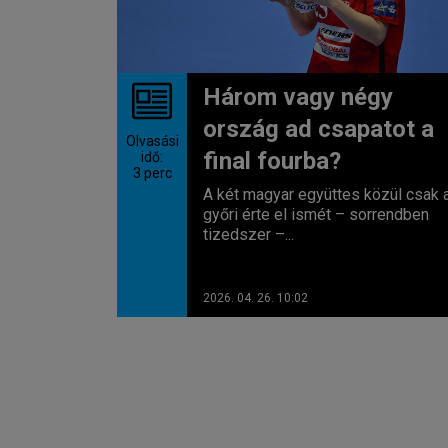
Három vagy négy
ország ad csapatot a
Olvasási
final fourba?
idő:
3
perc
A két magyar együttes közül csak 
győri érte el ismét – sorrendben
tizedszer –...
2026. 04. 26. 10:02