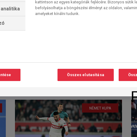
kattintson az egyes kategóriák fejlécére. Bizonyos sütik l
befolyásolhatja a böngészési élményt az oldalon, valamin
analitika
amelyeket kínálni tudunk.
lzó
Kézis vegyestál,
magyar finalista
Olvasási
O
csemegével
idő:
2
perc
<
Afféle vegyestálat prezentálunk a
kézilabda világából május utolsó
előtti vasárnapján. Lesz benne
entése
Összes elutasítása
Össz
nemzetküzi kuőadüntő –...
2026. 05. 24. 15:03
NÉMET KUPA