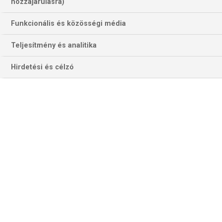
827 találat a(z)
EURO 2020
kifejezésre az
hozzájárulásra)
oldalon
Funkcionális és közösségi média
Év
Hónap
Teljesítmény és analitika
Hirdetési és célzó
Szűrés
Szűrő törlése
LABDARÚGÁS