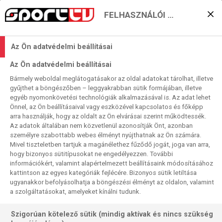
FELHASZNÁLÓI BEÁLLÍTÁSOK
KERESÉS EREDMÉNYE
Az Ön adatvédelmi beállításai
0 találat a(z)
EURO 2020
kifejezésre a
Az Ön adatvédelmi beállításai
műsorújságban
Bármely weboldal meglátogatásakor az oldal adatokat tárolhat, illetve
gyűjthet a böngészőben – leggyakrabban sütik formájában, illetve
egyéb nyomonkövetési technológiák alkalmazásával is. Az adat lehet
Önnel, az Ön beállításaival vagy eszközével kapcsolatos és főképp
arra használják, hogy az oldalt az Ön elvárásai szerint működtessék.
Az adatok általában nem közvetlenül azonosítják Önt, azonban
személyre szabottabb webes élményt nyújthatnak az Ön számára.
Nincs a keresési feltételnek megfelelő
Mivel tiszteletben tartjuk a magánélethez fűződő jogát, joga van arra,
találat.
hogy bizonyos sütitípusokat ne engedélyezzen. További
információkért, valamint alapértelmezett beállításaink módosításához
kattintson az egyes kategóriák fejlécére. Bizonyos sütik letiltása
ugyanakkor befolyásolhatja a böngészési élményt az oldalon, valamint
a szolgáltatásokat, amelyeket kínálni tudunk.
Szigorúan kötelező sütik (mindig aktívak és nincs szükség