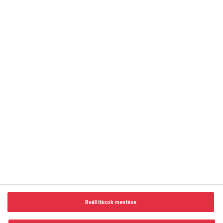
copyright © 2014-2026 AMC Global Media Inc. Minden jog
fenntartva.
Beállítások mentése
Felhasználási feltételek