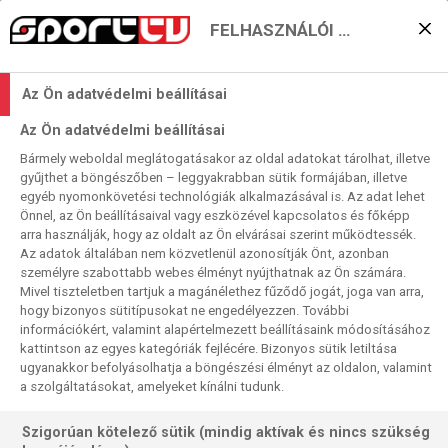
FELHASZNÁLÓI BEÁLLÍTÁSOK
KERESÉS EREDMÉNYE
Az Ön adatvédelmi beállításai
0 találat a(z)
Eli Manning
kifejezésre a
Az Ön adatvédelmi beállításai
műsorújságban
Bármely weboldal meglátogatásakor az oldal adatokat tárolhat, illetve
gyűjthet a böngészőben – leggyakrabban sütik formájában, illetve
egyéb nyomonkövetési technológiák alkalmazásával is. Az adat lehet
Önnel, az Ön beállításaival vagy eszközével kapcsolatos és főképp
arra használják, hogy az oldalt az Ön elvárásai szerint működtessék.
Az adatok általában nem közvetlenül azonosítják Önt, azonban
személyre szabottabb webes élményt nyújthatnak az Ön számára.
Nincs a keresési feltételnek megfelelő
Mivel tiszteletben tartjuk a magánélethez fűződő jogát, joga van arra,
találat.
hogy bizonyos sütitípusokat ne engedélyezzen. További
információkért, valamint alapértelmezett beállításaink módosításához
kattintson az egyes kategóriák fejlécére. Bizonyos sütik letiltása
ugyanakkor befolyásolhatja a böngészési élményt az oldalon, valamint
a szolgáltatásokat, amelyeket kínálni tudunk.
Szigorúan kötelező sütik (mindig aktívak és nincs szükség