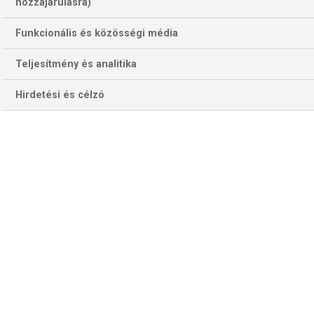
401 találat a(z)
Eli Manning
kifejezésre az
hozzájárulásra)
oldalon
Funkcionális és közösségi média
Év
Hónap
Teljesítmény és analitika
Hirdetési és célzó
Szűrés
Szűrő törlése
ELIT-VB