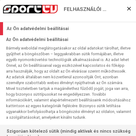
FELHASZNÁLÓI BEÁLLÍTÁSOK
KERESÉS EREDMÉNYE
Az Ön adatvédelmi beállításai
0 találat a(z)
Jonny Clayton
kifejezésre a
Az Ön adatvédelmi beállításai
műsorújságban
Bármely weboldal meglátogatásakor az oldal adatokat tárolhat, illetve
gyűjthet a böngészőben – leggyakrabban sütik formájában, illetve
egyéb nyomonkövetési technológiák alkalmazásával is. Az adat lehet
Önnel, az Ön beállításaival vagy eszközével kapcsolatos és főképp
arra használják, hogy az oldalt az Ön elvárásai szerint működtessék.
Az adatok általában nem közvetlenül azonosítják Önt, azonban
személyre szabottabb webes élményt nyújthatnak az Ön számára.
Nincs a keresési feltételnek megfelelő
Mivel tiszteletben tartjuk a magánélethez fűződő jogát, joga van arra,
találat.
hogy bizonyos sütitípusokat ne engedélyezzen. További
információkért, valamint alapértelmezett beállításaink módosításához
kattintson az egyes kategóriák fejlécére. Bizonyos sütik letiltása
ugyanakkor befolyásolhatja a böngészési élményt az oldalon, valamint
a szolgáltatásokat, amelyeket kínálni tudunk.
Szigorúan kötelező sütik (mindig aktívak és nincs szükség