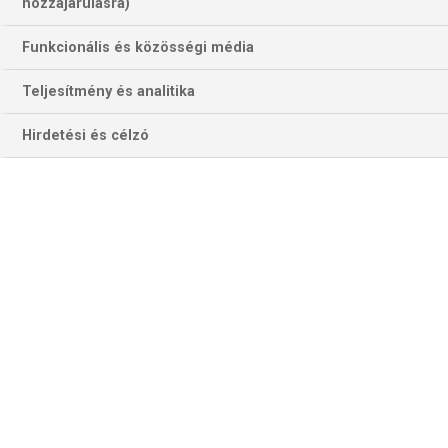
253 találat a(z)
Jonny Clayton
kifejezésre
hozzájárulásra)
az oldalon
Funkcionális és közösségi média
Év
Hónap
Teljesítmény és analitika
Hirdetési és célzó
Szűrés
Szűrő törlése
CHRIS DOBEY