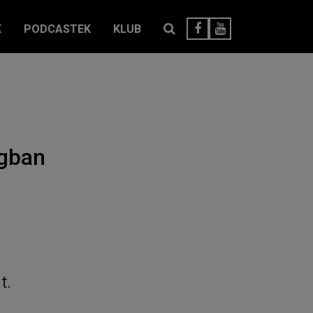
K
PODCASTEK
KLUB
ágban
t.