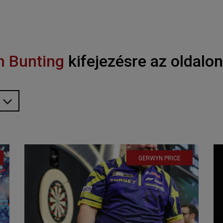
n Bunting
kifejezésre az oldalon
GERWYN PRICE