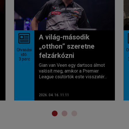
A világ-második
„otthon” szeretne
Olvasási
O
felzárkózni
idő:
3
perc
Gian van Veen egy dartsos álmot
valósít meg, amikor a Premier
League csütörtök este visszatér...
2026. 04. 16. 11:11