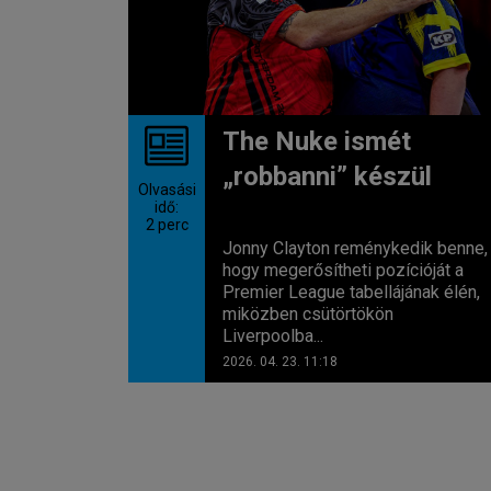
The Nuke ismét
„robbanni” készül
Olvasási
idő:
2
perc
Jonny Clayton reménykedik benne,
hogy megerősítheti pozícióját a
Premier League tabellájának élén,
miközben csütörtökön
Liverpoolba...
2026. 04. 23. 11:18