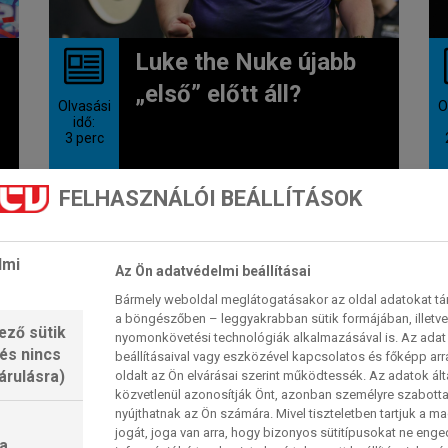
Luke the Nuke újabb
„első” előtt áll?
Olvasási
O
idő:
3
perc
A döntőn kívüli leggyakoribb
FELHASZNÁLÓI BEÁLLÍTÁSOK
résztornával, a Nordic Mastersszel
folytatódik a World Series of Darts
idei...
lmi
Az Ön adatvédelmi beállításai
2026. 06. 05. 09:45
Bármely weboldal meglátogatásakor az oldal adatokat tárol
a böngészőben – leggyakrabban sütik formájában, illetv
ező sütik
nyomonkövetési technológiák alkalmazásával is. Az adat 
 és nincs
GERWYN PRICE
beállításaival vagy eszközével kapcsolatos és főképp arr
árulásra)
oldalt az Ön elvárásai szerint működtessék. Az adatok ál
közvetlenül azonosítják Önt, azonban személyre szabot
nyújthatnak az Ön számára. Mivel tiszteletben tartjuk a 
jogát, joga van arra, hogy bizonyos sütitípusokat ne eng
a