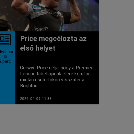
Price megcélozta az
első helyet
lvasási
idő:
2
perc
Gerwyn Price célja, hogy a Premier
League tabellájának élére kerüljön,
miután csütörtökön visszatér a
Brighton...
2026. 04. 09. 11:33