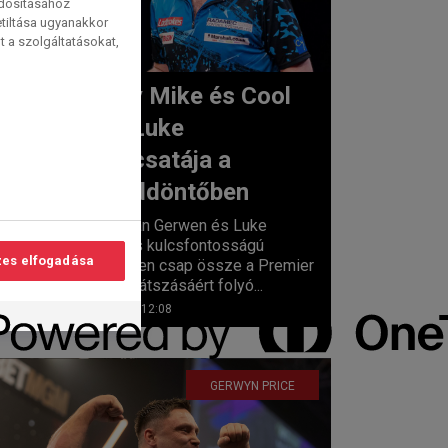
ódosításához
etiltása ugyanakkor
t a szolgáltatásokat,
Mighty Mike és Cool
Hand Luke
lvasási
csúcscsatája a
idő:
3
perc
negyeddöntőben
Michael van Gerwen és Luke
Humphries kulcsfontosságú
es elfogadása
mérkőzésen csap össze a Premier
League rájátszásáért folyó...
2026. 04. 30. 12:08
GERWYN PRICE