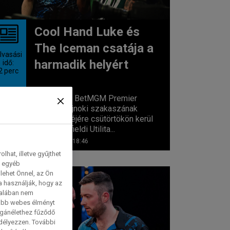
Cool Hand Luke és
The Iceman csatája a
lvasási
harmadik helyért
idő:
2
perc
A 2026-os BetMGM Premier
League bajnoki szakaszának
utolsó estéjére csütörtökön kerül
sor a sheffieldi Utilita...
2026. 05. 20. 18:46
hat, illetve gyűjthet
e egyéb
lehet Önnel, az Ön
a használják, hogy az
talában nem
tabb webes élményt
magánélethez fűződő
edélyezzen. További