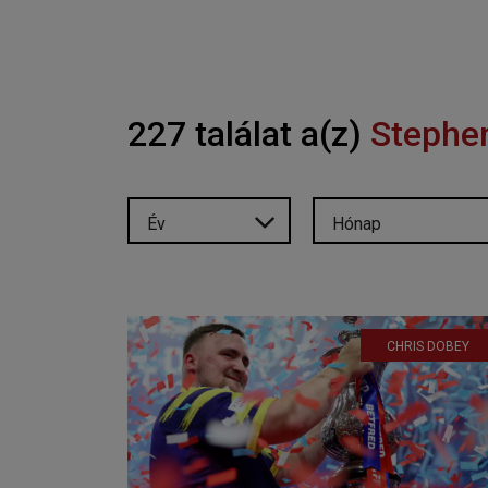
227 találat a(z)
Stephe
Év
Hónap
CHRIS DOBEY