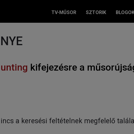
TV-MŰSOR
SZTORIK
BLOGO
ÉNYE
unting
kifejezésre a műsorújs
incs a keresési feltételnek megfelelő talála