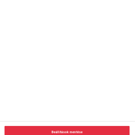
copyright © 2014-2026 AMC Global Media Inc. Minden jog
fenntartva.
Beállítások mentése