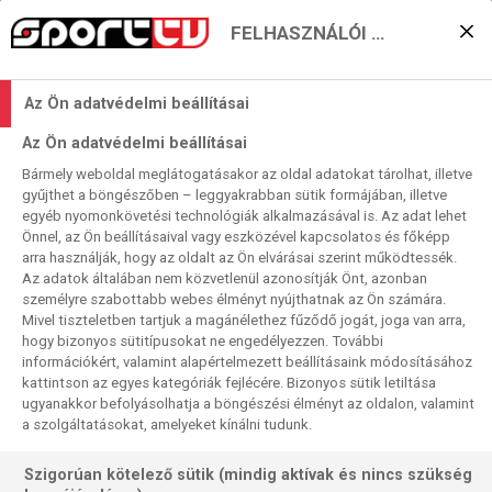
FELHASZNÁLÓI BEÁLLÍTÁSOK
KERESÉS EREDMÉNYE
Az Ön adatvédelmi beállításai
0 találat a(z)
Udinese
kifejezésre a
Az Ön adatvédelmi beállításai
műsorújságban
Bármely weboldal meglátogatásakor az oldal adatokat tárolhat, illetve
gyűjthet a böngészőben – leggyakrabban sütik formájában, illetve
egyéb nyomonkövetési technológiák alkalmazásával is. Az adat lehet
Önnel, az Ön beállításaival vagy eszközével kapcsolatos és főképp
arra használják, hogy az oldalt az Ön elvárásai szerint működtessék.
Az adatok általában nem közvetlenül azonosítják Önt, azonban
személyre szabottabb webes élményt nyújthatnak az Ön számára.
Nincs a keresési feltételnek megfelelő
Mivel tiszteletben tartjuk a magánélethez fűződő jogát, joga van arra,
találat.
hogy bizonyos sütitípusokat ne engedélyezzen. További
információkért, valamint alapértelmezett beállításaink módosításához
kattintson az egyes kategóriák fejlécére. Bizonyos sütik letiltása
ugyanakkor befolyásolhatja a böngészési élményt az oldalon, valamint
a szolgáltatásokat, amelyeket kínálni tudunk.
Szigorúan kötelező sütik (mindig aktívak és nincs szükség