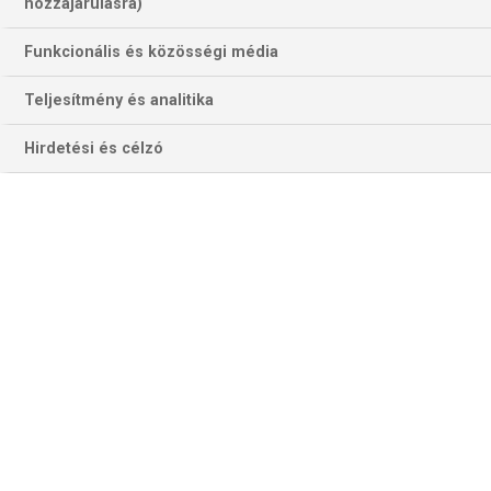
383 találat a(z)
Udinese
kifejezésre az
hozzájárulásra)
oldalon
Funkcionális és közösségi média
Év
Hónap
Teljesítmény és analitika
Hirdetési és célzó
Szűrés
Szűrő törlése
ARSENAL