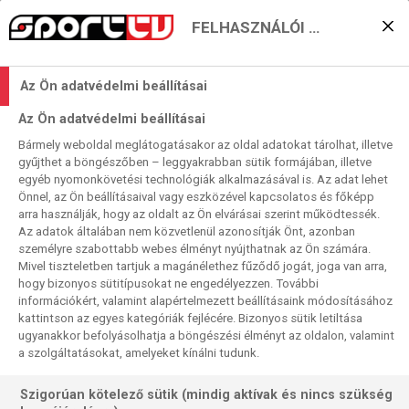
FELHASZNÁLÓI BEÁLLÍTÁSOK
Napi hősjelöltjeink:
Az Ön adatvédelmi beállításai
Kovács Patrik, MVG,
Az Ön adatvédelmi beállításai
Fallon Sherrock
Bármely weboldal meglátogatásakor az oldal adatokat tárolhat, illetve
gyűjthet a böngészőben – leggyakrabban sütik formájában, illetve
2025. 12. 18. 13:26
egyéb nyomonkövetési technológiák alkalmazásával is. Az adat lehet
Olvasási idő:
2
perc
Önnel, az Ön beállításaival vagy eszközével kapcsolatos és főképp
arra használják, hogy az oldalt az Ön elvárásai szerint működtessék.
PDC-VB
FALLON SHERROCK
MICHAEL VAN GERWEN
CALLAN RYDZ
Az adatok általában nem közvetlenül azonosítják Önt, azonban
személyre szabottabb webes élményt nyújthatnak az Ön számára.
Mivel tiszteletben tartjuk a magánélethez fűződő jogát, joga van arra,
hogy bizonyos sütitípusokat ne engedélyezzen. További
információkért, valamint alapértelmezett beállításaink módosításához
kattintson az egyes kategóriák fejlécére. Bizonyos sütik letiltása
ugyanakkor befolyásolhatja a böngészési élményt az oldalon, valamint
a szolgáltatásokat, amelyeket kínálni tudunk.
Szigorúan kötelező sütik (mindig aktívak és nincs szükség