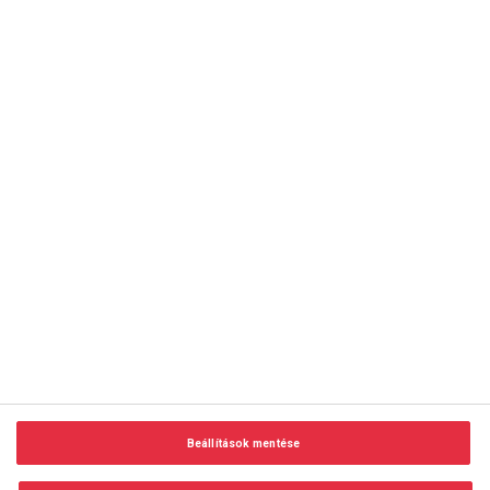
copyright © 2014-2026 AMC Global Media Inc. Minden jog
fenntartva.
Beállítások mentése
Felhasználási feltételek
Visszaélés-bejelentés