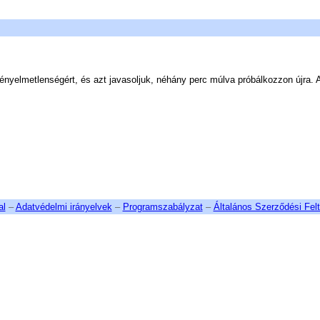
ényelmetlenségért, és azt javasoljuk, néhány perc múlva próbálkozzon újra. A 
al
–
Adatvédelmi irányelvek
–
Programszabályzat
–
Általános Szerződési Felt