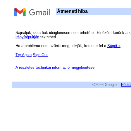
Átmeneti hiba
Sajnáljuk, de a fiók ideiglenesen nem érhető el. Elnézést kérünk a k
irányítópultján
tekintheti.
Ha a probléma nem szűnik meg, kérjük, keresse fel a
Súgót »
Try Again
Sign Out
A részletes technikai információ megjelenítése
©2026 Google –
Főold