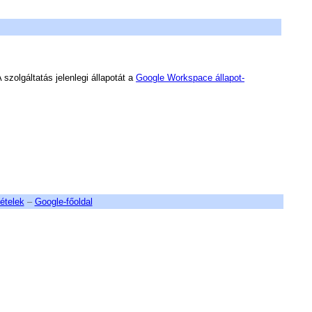
szolgáltatás jelenlegi állapotát a
Google Workspace állapot-
ételek
–
Google-főoldal