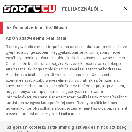
FELHASZNÁLÓI BEÁLLÍTÁSOK
ADATVÉDELEM ÉS ADATKEZELÉS
Adatvédelmi és Adatkezelési Szabályzat
Az Ön adatvédelmi beállításai
Hatálybalépés napja: 2018. május 25.
Az Ön adatvédelmi beállításai
Az AMC Networks Central Europe Kft. (1139 Budapest,
Bármely weboldal meglátogatásakor az oldal adatokat tárolhat, illetve
gyűjthet a böngészőben – leggyakrabban sütik formájában, illetve
Lomb u. 21-25., cégjegyzékszám: 01-09-183155)
egyéb nyomonkövetési technológiák alkalmazásával is. Az adat lehet
elkötelezett az Ön személyiségi jogainak tiszteletben
Önnel, az Ön beállításaival vagy eszközével kapcsolatos és főképp
arra használják, hogy az oldalt az Ön elvárásai szerint működtessék.
tartása iránt. Biztos lehet abban, hogy személyes adatait
Az adatok általában nem közvetlenül azonosítják Önt, azonban
gondosan, a vonatkozó adatvédelmi és adatbiztonsági
személyre szabottabb webes élményt nyújthatnak az Ön számára.
Mivel tiszteletben tartjuk a magánélethez fűződő jogát, joga van arra,
jogszabályokkal összhangban kezeljük.
hogy bizonyos sütitípusokat ne engedélyezzen. További
információkért, valamint alapértelmezett beállításaink módosításához
A jelen Adatvédelmi és Adatkezelési Szabályzat
kattintson az egyes kategóriák fejlécére. Bizonyos sütik letiltása
(„Szabályzat”) a felhasználók által megadott személyes
ugyanakkor befolyásolhatja a böngészési élményt az oldalon, valamint
a szolgáltatásokat, amelyeket kínálni tudunk.
adatok kezelésének elveit tartalmazza, ismerteti hogyan
kezeljük személyes adatait, amikor termékeinket és
Szigorúan kötelező sütik (mindig aktívak és nincs szükség