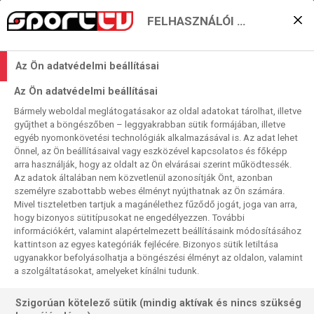
FELHASZNÁLÓI BEÁLLÍTÁSOK
MŰSORÚJSÁG
PÉNTEK
Az Ön adatvédelmi beállításai
08:45-09:00
2026.08.06.
Mesél a pálya. Paolo Maldini
Az Ön adatvédelmi beállításai
09:00-09:30
Bármely weboldal meglátogatásakor az oldal adatokat tárolhat, illetve
KORÁBBI MŰSOROK
RallyFeeling. Autósport-magazin
gyűjthet a böngészőben – leggyakrabban sütik formájában, illetve
egyéb nyomonkövetési technológiák alkalmazásával is. Az adat lehet
ism., HD
Önnel, az Ön beállításaival vagy eszközével kapcsolatos és főképp
09:30-10:00
arra használják, hogy az oldalt az Ön elvárásai szerint működtessék.
Tempó-magazin
Az adatok általában nem közvetlenül azonosítják Önt, azonban
személyre szabottabb webes élményt nyújthatnak az Ön számára.
ism., HD
Mivel tiszteletben tartjuk a magánélethez fűződő jogát, joga van arra,
10:00-11:45
hogy bizonyos sütitípusokat ne engedélyezzen. További
információkért, valamint alapértelmezett beállításaink módosításához
Kézilabda
kattintson az egyes kategóriák fejlécére. Bizonyos sütik letiltása
Bajnokok Ligája, nők, csoportkör, ism., HD
ugyanakkor befolyásolhatja a böngészési élményt az oldalon, valamint
Odense - FTC-Rail Cargo Hungaria
a szolgáltatásokat, amelyeket kínálni tudunk.
Szigorúan kötelező sütik (mindig aktívak és nincs szükség