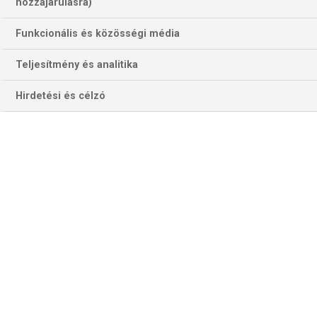
hozzájárulásra)
Funkcionális és közösségi média
Teljesítmény és analitika
11:45-13:45
ÉLŐ
Hirdetési és célzó
Kézilabda
U18-as férfi Eb, a 9-16. helyért, premier, élő, HD
Portugália - Svédország