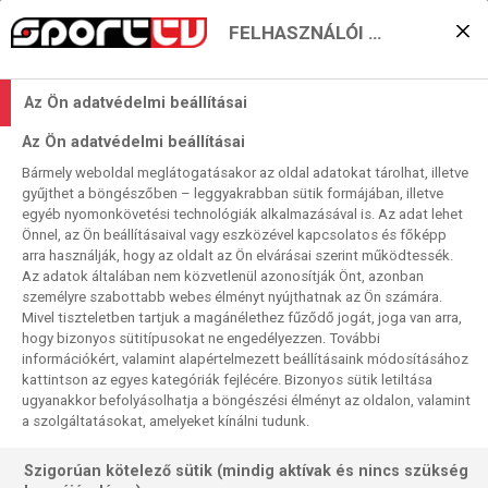
FELHASZNÁLÓI BEÁLLÍTÁSOK
IMPRESSZUM
Impresszum
Az Ön adatvédelmi beállításai
Operator of TV broadcasting:
Az Ön adatvédelmi beállításai
AMC Global Media Central Europe s.r.o.
Bármely weboldal meglátogatásakor az oldal adatokat tárolhat, illetve
gyűjthet a böngészőben – leggyakrabban sütik formájában, illetve
ID No. 27112501
egyéb nyomonkövetési technológiák alkalmazásával is. Az adat lehet
Önnel, az Ön beállításaival vagy eszközével kapcsolatos és főképp
Registered seat/Correspondence address:
arra használják, hogy az oldalt az Ön elvárásai szerint működtessék.
Az adatok általában nem közvetlenül azonosítják Önt, azonban
Rybná 682/14, Staré Město, 110 00 Prague 1, Czech
személyre szabottabb webes élményt nyújthatnak az Ön számára.
Mivel tiszteletben tartjuk a magánélethez fűződő jogát, joga van arra,
Republic
hogy bizonyos sütitípusokat ne engedélyezzen. További
információkért, valamint alapértelmezett beállításaink módosításához
Phone no.: +420 734 750 130
kattintson az egyes kategóriák fejlécére. Bizonyos sütik letiltása
ugyanakkor befolyásolhatja a böngészési élményt az oldalon, valamint
Website:
sport1tv.hu
a szolgáltatásokat, amelyeket kínálni tudunk.
E-mail:
info-ce@amcglobalmedia.com
Szigorúan kötelező sütik (mindig aktívak és nincs szükség