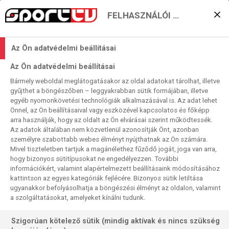
Sport TV
FELHASZNÁLÓI BEÁLLÍTÁSOK
MŰSORÚJSÁG MEGTEKINTÉSE
Az Ön adatvédelmi beállításai
Az Ön adatvédelmi beállításai
Bármely weboldal meglátogatásakor az oldal adatokat tárolhat, illetve
gyűjthet a böngészőben – leggyakrabban sütik formájában, illetve
egyéb nyomonkövetési technológiák alkalmazásával is. Az adat lehet
Önnel, az Ön beállításaival vagy eszközével kapcsolatos és főképp
arra használják, hogy az oldalt az Ön elvárásai szerint működtessék.
Az adatok általában nem közvetlenül azonosítják Önt, azonban
személyre szabottabb webes élményt nyújthatnak az Ön számára.
Mivel tiszteletben tartjuk a magánélethez fűződő jogát, joga van arra,
hogy bizonyos sütitípusokat ne engedélyezzen. További
információkért, valamint alapértelmezett beállításaink módosításához
LABDARÚGÁS
kattintson az egyes kategóriák fejlécére. Bizonyos sütik letiltása
ugyanakkor befolyásolhatja a böngészési élményt az oldalon, valamint
Az év eddigi legnézettebb Sport1-es
a szolgáltatásokat, amelyeket kínálni tudunk.
közvetítése lett a Fradi-Real
Fantasztikus mérkőzést vívott augusztus 8-án a Ferencváros és
Szigorúan kötelező sütik (mindig aktívak és nincs szükség
a Real Madrid. A...