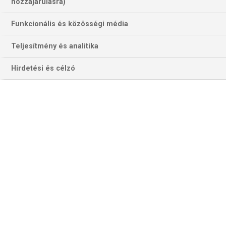
hozzájárulásra)
Funkcionális és közösségi média
Teljesítmény és analitika
Hirdetési és célzó
Harc az 5. helyért – újra Izlanddal
U18-as férfikézilabda-válogatottunk tavaly az európai ifjúsági
olimpiai játékokon elődöntőt, idén a belgrádi...