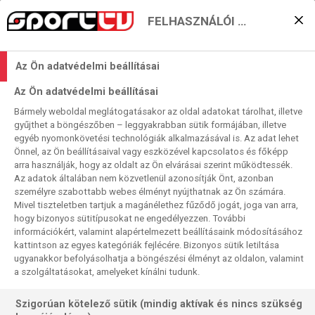
FELHASZNÁLÓI BEÁLLÍTÁSOK
A Lazio előzné a városi
Az Ön adatvédelmi beállításai
riválist
Az Ön adatvédelmi beállításai
2023. 02. 27. 12:51
Bármely weboldal meglátogatásakor az oldal adatokat tárolhat, illetve
SERIE A
VERONA
LAZIO
SAMPDORIA
FIORENTINA
gyűjthet a böngészőben – leggyakrabban sütik formájában, illetve
egyéb nyomonkövetési technológiák alkalmazásával is. Az adat lehet
Különlegesen elnyújtott programú a 24. forduló a Serie A-
Önnel, az Ön beállításaival vagy eszközével kapcsolatos és főképp
arra használják, hogy az oldalt az Ön elvárásai szerint működtessék.
ban. Hétfőn és kedden is rendeznek még két-két
Az adatok általában nem közvetlenül azonosítják Önt, azonban
mérkőzést, így a mi szokott programunk is módosul. A
személyre szabottabb webes élményt nyújthatnak az Ön számára.
stúdiós talkshow-val kezdődik a nap, ezt követi a két élő
Mivel tiszteletben tartjuk a magánélethez fűződő jogát, joga van arra,
mérkőzés, az összefoglaló pedig átkerül a fordulót záró
hogy bizonyos sütitípusokat ne engedélyezzen. További
információkért, valamint alapértelmezett beállításaink módosításához
napra, szerdára. A két hétfői mérkőzés közül a BL-helyre
kattintson az egyes kategóriák fejlécére. Bizonyos sütik letiltása
hajtó ötök egyikének találkozóját, a Lazio ütközetét a
ugyanakkor befolyásolhatja a böngészési élményt az oldalon, valamint
Sampdoriával tartottuk a részletesebb beharangozásra
a szolgáltatásokat, amelyeket kínálni tudunk.
méltóbbnak.
Szigorúan kötelező sütik (mindig aktívak és nincs szükség