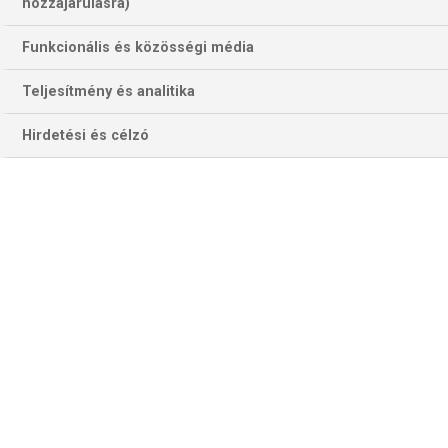
hozzájárulásra)
Funkcionális és közösségi média
Teljesítmény és analitika
Hirdetési és célzó
Lesz-e újabb "gólösszeborulés" Felipe Anderson és Zaccagni közt az
Olimpicóban? (Fotó: Getty Images)
A két egykori KEK-győztes – a Samp 1991-ben nyerte el
kupagyőztesek azóta már megszüntetett sorozatát, a
Lazio volt a széria utolsó győztese 1999-ben – most a
táblázat más régióiban, más célokért üldözi a pontokat. A
rómaiak három év után visszatérnének a legnagyobb