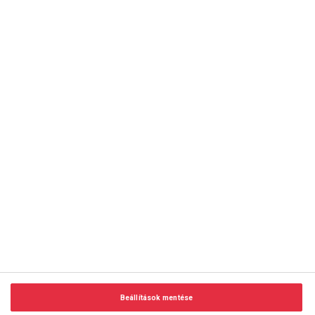
copyright © 2014-2026 AMC Global Media Inc. Minden jog
fenntartva.
Beállítások mentése
Felhasználási feltételek