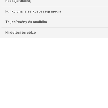
259 találat a(z)
Verona
kifejezésre az
hozzájárulásra)
oldalon
Funkcionális és közösségi média
Év
Hónap
Teljesítmény és analitika
Hirdetési és célzó
Szűrés
Szűrő törlése
ATALANTA