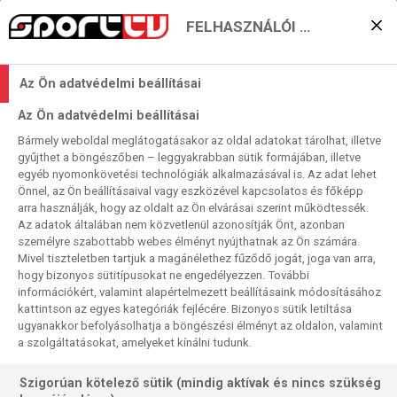
FELHASZNÁLÓI BEÁLLÍTÁSOK
KERESÉS EREDMÉNYE
Az Ön adatvédelmi beállításai
0 találat a(z)
Verona
kifejezésre a
Az Ön adatvédelmi beállításai
műsorújságban
Bármely weboldal meglátogatásakor az oldal adatokat tárolhat, illetve
gyűjthet a böngészőben – leggyakrabban sütik formájában, illetve
egyéb nyomonkövetési technológiák alkalmazásával is. Az adat lehet
Önnel, az Ön beállításaival vagy eszközével kapcsolatos és főképp
arra használják, hogy az oldalt az Ön elvárásai szerint működtessék.
Az adatok általában nem közvetlenül azonosítják Önt, azonban
személyre szabottabb webes élményt nyújthatnak az Ön számára.
Nincs a keresési feltételnek megfelelő
Mivel tiszteletben tartjuk a magánélethez fűződő jogát, joga van arra,
találat.
hogy bizonyos sütitípusokat ne engedélyezzen. További
információkért, valamint alapértelmezett beállításaink módosításához
kattintson az egyes kategóriák fejlécére. Bizonyos sütik letiltása
ugyanakkor befolyásolhatja a böngészési élményt az oldalon, valamint
a szolgáltatásokat, amelyeket kínálni tudunk.
Szigorúan kötelező sütik (mindig aktívak és nincs szükség