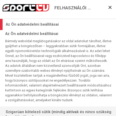
FELHASZNÁLÓI BEÁLLÍTÁSOK
VIDEÓK
Az Ön adatvédelmi beállításai
Év
Hónap
Az Ön adatvédelmi beállításai
Bármely weboldal meglátogatásakor az oldal adatokat tárolhat, illetve
Szűrés
gyűjthet a böngészőben – leggyakrabban sütik formájában, illetve
egyéb nyomonkövetési technológiák alkalmazásával is. Az adat lehet
Szűrő törlése
Önnel, az Ön beállításaival vagy eszközével kapcsolatos és főképp
arra használják, hogy az oldalt az Ön elvárásai szerint működtessék.
Az adatok általában nem közvetlenül azonosítják Önt, azonban
személyre szabottabb webes élményt nyújthatnak az Ön számára.
Mivel tiszteletben tartjuk a magánélethez fűződő jogát, joga van arra,
hogy bizonyos sütitípusokat ne engedélyezzen. További
információkért, valamint alapértelmezett beállításaink módosításához
kattintson az egyes kategóriák fejlécére. Bizonyos sütik letiltása
ugyanakkor befolyásolhatja a böngészési élményt az oldalon, valamint
a szolgáltatásokat, amelyeket kínálni tudunk.
Szigorúan kötelező sütik (mindig aktívak és nincs szükség