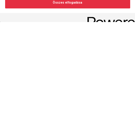
NYERŐ SZÉRIA
Összes elfogadása
Beállítások módosítása
Zlatan góllal tért vissza
Négy hónapos kihagyás után az első meccsén rögtön
Videó
eredményes volt Zlatan Ibrahimovic, a Milan támadója....
hossza:
4 perc
2021. 09. 15. 17:28
NYERŐ SZÉRIA