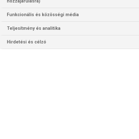
hozzájárulásra)
Fradi-csodában...
Funkcionális és közösségi média
Teljesítmény és analitika
Hirdetési és célzó
Agyőri "gólfelelős" Dione Housheer eredményességére ismát
szükség lesz az Audi Arenában, hogy az ETO tizedszer is bejusson
egymá után a nágyes döntőbre (Fotó: gyorietokc.hu)í
GYŐR–ODENSE
Az első mérkőzésen többek közt Dione Housheer 10