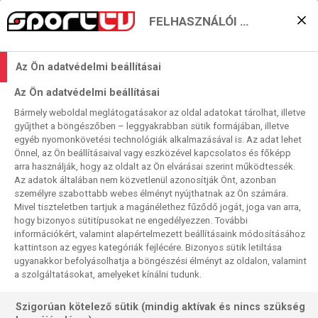
FELHASZNÁLÓI BEÁLLÍTÁSOK
Lesz-e „kétmagyaros”
Az Ön adatvédelmi beállításai
négyes döntő az MVM
Az Ön adatvédelmi beállításai
Dome-ban?
Bármely weboldal meglátogatásakor az oldal adatokat tárolhat, illetve
gyűjthet a böngészőben – leggyakrabban sütik formájában, illetve
2026. 04. 25. 10:58
egyéb nyomonkövetési technológiák alkalmazásával is. Az adat lehet
Önnel, az Ön beállításaival vagy eszközével kapcsolatos és főképp
Ismétli magát a sporttörténelem – legalábbis a párosítások
arra használják, hogy az oldalt az Ön elvárásai szerint működtessék.
szintjén. Három éve a női BL negyeddöntőjében éppúgy
Az adatok általában nem közvetlenül azonosítják Önt, azonban
személyre szabottabb webes élményt nyújthatnak az Ön számára.
Győr–Odense és FTC–Metz párharcokat rendeztek, mint az
Mivel tiszteletben tartjuk a magánélethez fűződő jogát, joga van arra,
idén. Akkor mindkét magyar zöld-fehér együtte győztesen
hogy bizonyos sütitípusokat ne engedélyezzen. További
zárta a maga küzdelmét, az ETO kettős győzelemmel, a
információkért, valamint alapértelmezett beállításaink módosításához
Fradi hazai hatgólos kudarc után franciaországi hétgólos
kattintson az egyes kategóriák fejlécére. Bizonyos sütik letiltása
ugyanakkor befolyásolhatja a böngészési élményt az oldalon, valamint
bvravúrgyőzelemmel. Most az első párosítás lényegében
a szolgáltatásokat, amelyeket kínálni tudunk.
megismétlődhet, a budapestieknek elég lenne egygólos
picinyke siker Lotaringiában, ahonnan a helyszínről
Szigorúan kötelező sütik (mindig aktívak és nincs szükség
közvetítve jelentkezünk ezúttal, reménykedve az újabb