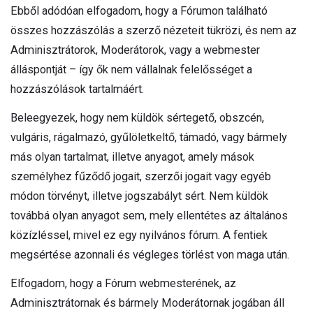
Ebből adódóan elfogadom, hogy a Fórumon található
összes hozzászólás a szerző nézeteit tükrözi, és nem az
Adminisztrátorok, Moderátorok, vagy a webmester
álláspontját – így ők nem vállalnak felelősséget a
hozzászólások tartalmáért.
Beleegyezek, hogy nem küldök sértegető, obszcén,
vulgáris, rágalmazó, gyűlöletkeltő, támadó, vagy bármely
más olyan tartalmat, illetve anyagot, amely mások
személyhez fűződő jogait, szerzői jogait vagy egyéb
módon törvényt, illetve jogszabályt sért. Nem küldök
továbbá olyan anyagot sem, mely ellentétes az általános
közízléssel, mivel ez egy nyilvános fórum. A fentiek
megsértése azonnali és végleges törlést von maga után.
Elfogadom, hogy a Fórum webmesterének, az
Adminisztrátornak és bármely Moderátornak jogában áll