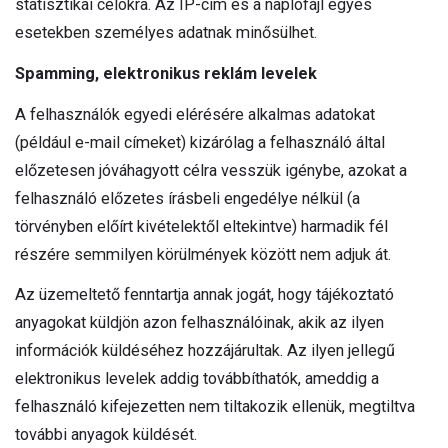
statisztikai célokra. Az IP-cím és a naplófájl egyes
esetekben személyes adatnak minősülhet.
Spamming, elektronikus reklám levelek
A felhasználók egyedi elérésére alkalmas adatokat
(például e-mail címeket) kizárólag a felhasználó által
előzetesen jóváhagyott célra vesszük igénybe, azokat a
felhasználó előzetes írásbeli engedélye nélkül (a
törvényben előírt kivételektől eltekintve) harmadik fél
részére semmilyen körülmények között nem adjuk át.
Az üzemeltető fenntartja annak jogát, hogy tájékoztató
anyagokat küldjön azon felhasználóinak, akik az ilyen
információk küldéséhez hozzájárultak. Az ilyen jellegű
elektronikus levelek addig továbbíthatók, ameddig a
felhasználó kifejezetten nem tiltakozik ellenük, megtiltva
további anyagok küldését.