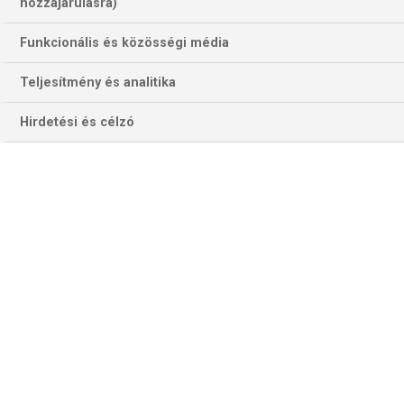
hozzájárulásra)
Funkcionális és közösségi média
Teljesítmény és analitika
Hirdetési és célzó
Szektorhiba #53: Indítjuk az órát, emeljük a búrát!
A mai podcastben kitárgyaltuk a Premier League állomásait,...
Szektorhiba #51: Pre-Premier League
Véget ért a Winmau World Masters, mely Luke...
Szektorhiba #50
Januári témáinkat kivesézve a Q-School-tól eljutottunk a World...
Szektorhiba #49: Luke Littler újra letarolta a mezőnyt!
Véget ért a 2026. évi PDC világbajnokság, és...
Szektorhiba #48: VB lázban égve
Medi, Lali és Szél Tomi kibeszélte a PDC...