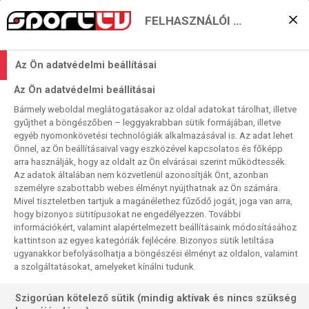
FELHASZNÁLÓI BEÁLLÍTÁSOK
Szektorhiba #52: Ne
Az Ön adatvédelmi beállításai
fütyülj!
Az Ön adatvédelmi beállításai
2026. 03. 17. 14:25 Podcast hossza: 83perc
Bármely weboldal meglátogatásakor az oldal adatokat tárolhat, illetve
SZEKTORHIBA
gyűjthet a böngészőben – leggyakrabban sütik formájában, illetve
egyéb nyomonkövetési technológiák alkalmazásával is. Az adat lehet
A mai epizódban Medi, Tomi és Lali kitárgyalta a UK Open
Önnel, az Ön beállításaival vagy eszközével kapcsolatos és főképp
arra használják, hogy az oldalt az Ön elvárásai szerint működtessék.
és a Premier League történéseit, valamint szóba került a
Az adatok általában nem közvetlenül azonosítják Önt, azonban
Hungarian Darts Super League első hétvégéje is.
személyre szabottabb webes élményt nyújthatnak az Ön számára.
Természetesen nem maradhatott ki Huw Ware és Philip
Mivel tiszteletben tartjuk a magánélethez fűződő jogát, joga van arra,
Brzezinski göttingeni kirohanása pár füttyös kedvű német
hogy bizonyos sütitípusokat ne engedélyezzen. További
információkért, valamint alapértelmezett beállításaink módosításához
szurkolóra!
kattintson az egyes kategóriák fejlécére. Bizonyos sütik letiltása
ugyanakkor befolyásolhatja a böngészési élményt az oldalon, valamint
https://open.spotify.com/episode/1nuXSPwAbtg9mGegTAVa
a szolgáltatásokat, amelyeket kínálni tudunk.
si=bcVID3fKR1iFnfIjx5v_GA
Szigorúan kötelező sütik (mindig aktívak és nincs szükség
iTunes