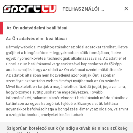
FELHASZNÁLÓI BEÁLLÍTÁSOK
Szektorhiba #46: Arccal a
Az Ön adatvédelmi beállításai
European Championship
Az Ön adatvédelmi beállításai
felé
Bármely weboldal meglátogatásakor az oldal adatokat tárolhat, illetve
gyűjthet a böngészőben – leggyakrabban sütik formájában, illetve
2025. 10. 22. 15:54
egyéb nyomonkövetési technológiák alkalmazásával is. Az adat lehet
SZEKTORHIBA
Önnel, az Ön beállításaival vagy eszközével kapcsolatos és főképp
arra használják, hogy az oldalt az Ön elvárásai szerint működtessék.
Visszatekintettünk a World Grand Prix-ra, majd kiveséztük
Az adatok általában nem közvetlenül azonosítják Önt, azonban
személyre szabottabb webes élményt nyújthatnak az Ön számára.
kicsit a European Tour történéseit, és a legnagyobb
Mivel tiszteletben tartjuk a magánélethez fűződő jogát, joga van arra,
hangsúly ezúttal a csütörtökön rajtoló European
hogy bizonyos sütitípusokat ne engedélyezzen. További
Championship-re került. Lesz vajon helycsere a
információkért, valamint alapértelmezett beállításaink módosításához
világranglista élén? Írjátok meg kommentben! Kovács
kattintson az egyes kategóriák fejlécére. Bizonyos sütik letiltása
ugyanakkor befolyásolhatja a böngészési élményt az oldalon, valamint
Patrik utazik a PDC VB-re Londonba!
a szolgáltatásokat, amelyeket kínálni tudunk.
Szigorúan kötelező sütik (mindig aktívak és nincs szükség