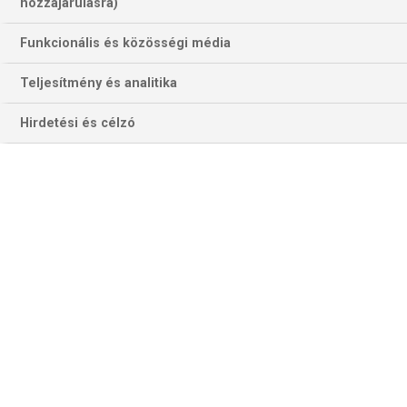
hozzájárulásra)
Funkcionális és közösségi média
Teljesítmény és analitika
Hirdetési és célzó
iTunes
Szektorhiba #53: Indítjuk az órát, emeljük a búrát!
A mai podcastben kitárgyaltuk a Premier League állomásait,...
Szektorhiba #52: Ne fütyülj!