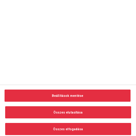
copyright © 2014-2026 AMC Global Media Inc. Minden jog
fenntartva.
Beállítások mentése
Felhasználási feltételek
Visszaélés-bejelentés
Összes elutasítása
Adatvédelem és adatkezelés
Impresszum
Összes elfogadása