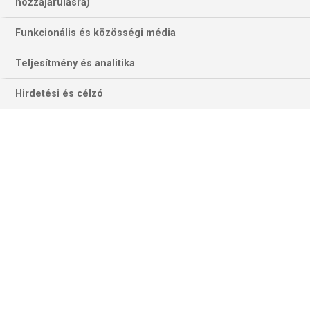
hozzájárulásra)
Funkcionális és közösségi média
Teljesítmény és analitika
Hirdetési és célzó
Amikor valamivel hat óra után az ESPN üzenete landolt a
telefonomon, félkomában ránéztem, és láttam, hogy Dallas
traded… Kezdtem végképp felébredni, de
még akkor sem akartam összerakni a képet,
amikor láttam a Doncic és Davis neveket.
Majd jöttek a megerősítések.