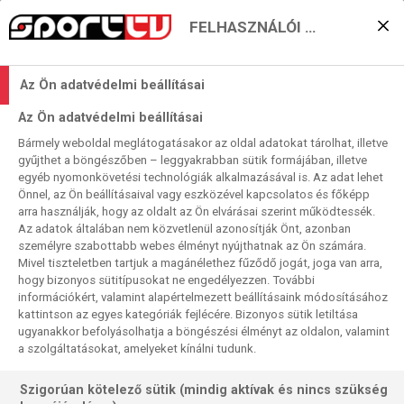
FELHASZNÁLÓI BEÁLLÍTÁSOK
Szevasz, Luka! – egy
Az Ön adatvédelmi beállításai
sokkoló csere margójára
Az Ön adatvédelmi beállításai
Bármely weboldal meglátogatásakor az oldal adatokat tárolhat, illetve
Moncz Attila
2025. 02. 02. 07:15
gyűjthet a böngészőben – leggyakrabban sütik formájában, illetve
egyéb nyomonkövetési technológiák alkalmazásával is. Az adat lehet
Olvasási idő:
2
perc
Önnel, az Ön beállításaival vagy eszközével kapcsolatos és főképp
NBA
SAUERLAND
NADAL
LOS ANGELES LAKERS
MURRAY
FEDERER
arra használják, hogy az oldalt az Ön elvárásai szerint működtessék.
FLOYD MAYWEATHER
DALLAS MAVERICKS
DJOKOVICS
ATP500-AS TORNA
Az adatok általában nem közvetlenül azonosítják Önt, azonban
ATP250-ES TORNA
ANTHONY JOSHUA
AMIR KHAN
ALLEY-OOP
személyre szabottabb webes élményt nyújthatnak az Ön számára.
Mivel tiszteletben tartjuk a magánélethez fűződő jogát, joga van arra,
Minden idők egyik legsokkolóbb NBA-cseréjének
hogy bizonyos sütitípusokat ne engedélyezzen. További
margójára. Nem az Alley-oop szakíróitól, csak egy
információkért, valamint alapértelmezett beállításaink módosításához
egyszerű Dallas-szurkolótól, első felindulásból...
kattintson az egyes kategóriák fejlécére. Bizonyos sütik letiltása
ugyanakkor befolyásolhatja a böngészési élményt az oldalon, valamint
a szolgáltatásokat, amelyeket kínálni tudunk.
Szigorúan kötelező sütik (mindig aktívak és nincs szükség