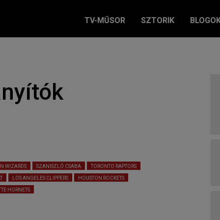
TV-MŰSOR
SZTORIK
BLOGO
ányítók
N WIZARDS
SZANISZLÓ CSABA
TORONTO RAPTORS
T
LOS ANGELES CLIPPERS
HOUSTON ROCKETS
TE HORNETS