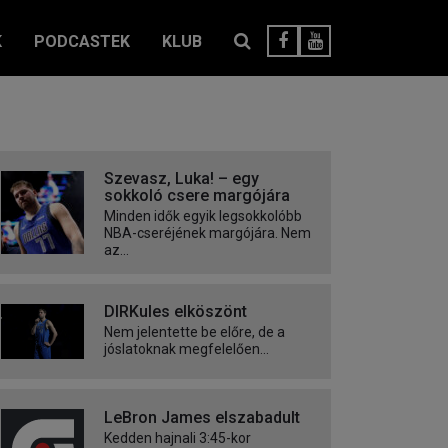
K
PODCASTEK
KLUB
Szevasz, Luka! – egy
sokkoló csere margójára
Minden idők egyik legsokkolóbb
NBA-cseréjének margójára. Nem
az...
DIRKules elköszönt
Nem jelentette be előre, de a
jóslatoknak megfelelően...
LeBron James elszabadult
Kedden hajnali 3:45-kor