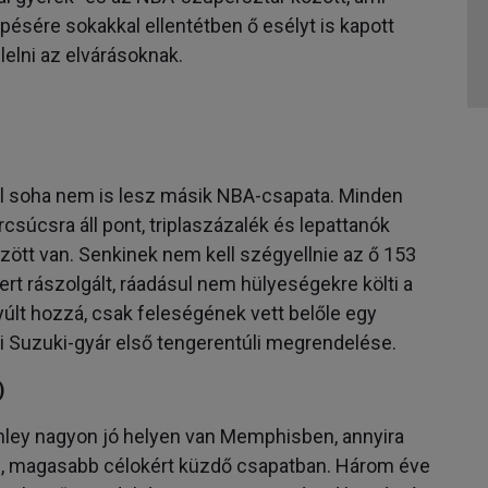
lépésére sokakkal ellentétben ő esélyt is kapott
elni az elvárásoknak.
el soha nem is lesz másik NBA-csapata. Minden
csúcsra áll pont, triplaszázalék és lepattanók
között van. Senkinek nem kell szégyellnie az ő 153
rt rászolgált, ráadásul nem hülyeségekre költi a
yúlt hozzá, csak feleségének vett belőle egy
mi Suzuki-gyár első tengerentúli megrendelése.
)
ley nagyon jó helyen van Memphisben, annyira
ere, magasabb célokért küzdő csapatban. Három éve