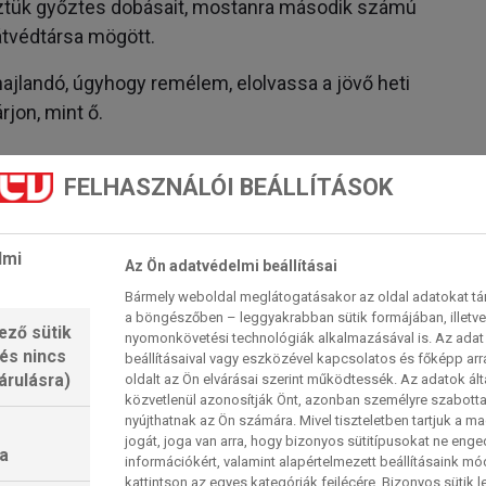
néztük győztes dobásait, mostanra második számú
átvédtársa mögött.
hajlandó, úgyhogy remélem, elolvassa a jövő heti
jon, mint ő.
FELHASZNÁLÓI BEÁLLÍTÁSOK
bet eszik, ennyire megvadul, de nagyon úgy tűnik,
b azt tisztelem, hogy megtette azt a két lépést,
lmi
 harminc éves kora felé közeledve lefogyott, és
Az Ön adatvédelmi beállításai
m 8 triplát enged el meccsenként, és életében
Bármely weboldal meglátogatásakor az oldal adatokat tárol
a böngészőben – leggyakrabban sütik formájában, illetv
et.
ező sütik
nyomonkövetési technológiák alkalmazásával is. Az adat 
 és nincs
beállításaival vagy eszközével kapcsolatos és főképp arr
árulásra)
oldalt az Ön elvárásai szerint működtessék. Az adatok ál
közvetlenül azonosítják Önt, azonban személyre szabot
ezésű játékosokkal, mint Wall, mert hajlamos
nyújthatnak az Ön számára. Mivel tiszteletben tartjuk a 
jogát, joga van arra, hogy bizonyos sütitípusokat ne eng
sen úgy játszik, mintha a teremben senki nem
a
információkért, valamint alapértelmezett beállításaink m
em hajlandó mosolyogni. Papíron az előző volt
kattintson az egyes kategóriák fejlécére. Bizonyos sütik l