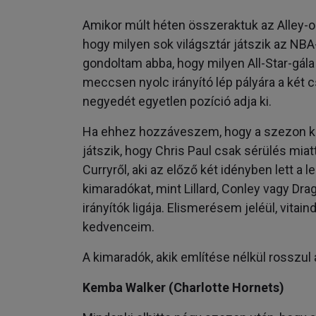
Amikor múlt héten összeraktuk az Alley-
hogy milyen sok világsztár játszik az NB
gondoltam abba, hogy milyen All-Star-gála 
meccsen nyolc irányító lép pályára a két 
negyedét egyetlen pozíció adja ki.
Ha ehhez hozzáveszem, hogy a szezon ké
játszik, hogy Chris Paul csak sérülés mi
Curryről, aki az előző két idényben lett a
kimaradókat, mint Lillard, Conley vagy Dra
irányítók ligája. Elismerésem jeléül, vitain
kedvenceim.
A kimaradók, akik említése nélkül rosszul 
Kemba Walker (Charlotte Hornets)