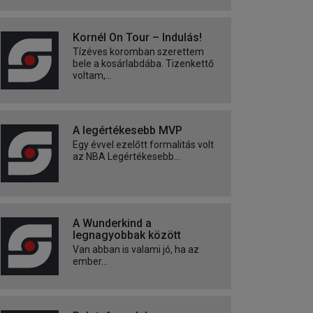
Kornél On Tour – Indulás!
Tízéves koromban szerettem
bele a kosárlabdába. Tizenkettő
voltam,...
A legértékesebb MVP
Egy évvel ezelőtt formalitás volt
az NBA Legértékesebb...
A Wunderkind a
legnagyobbak között
Van abban is valami jó, ha az
ember...