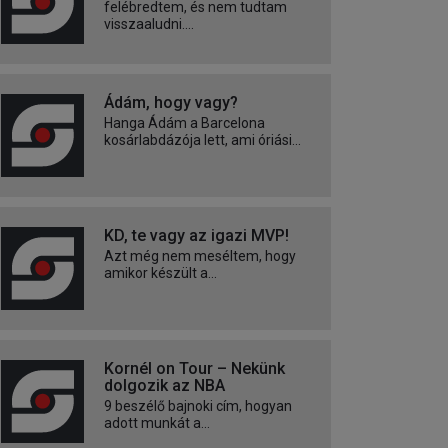
felébredtem, és nem tudtam
visszaaludni....
Ádám, hogy vagy?
Hanga Ádám a Barcelona
kosárlabdázója lett, ami óriási...
KD, te vagy az igazi MVP!
Azt még nem meséltem, hogy
amikor készült a...
Kornél on Tour – Nekünk
dolgozik az NBA
9 beszélő bajnoki cím, hogyan
adott munkát a...