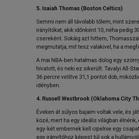
5. Isaiah Thomas (Boston Celtics)
Semmi nem áll távolabb tőlem, mint szere
irányítókat, akik időnként 10, néha pedig 
csereként. Sokáig azt hittem, Thomasszal 
megmutatja, mit tesz valakivel, ha a megf
A mai NBA-ben hatalmas dolog egy szörn
hívatott, és neki ez sikerült. Tavalyi All-
36 percre vetítve 31,1 pontot dob, miközb
idényben.
4. Russell Westbrook (Oklahoma City T
Éveken át súlyos bajaim voltak vele, és 
közé, mert ha egy ideális világban élnénk,
egy-két embernek kell cipelnie egy csapa
egy irányítóhoz képest túl sok a hullámvö