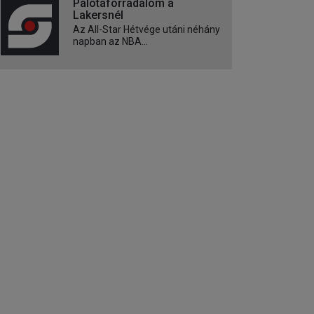
Palotaforradalom a
Lakersnél
Az All-Star Hétvége utáni néhány
napban az NBA...