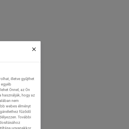
hat, illetve gyűjthet
e egyéb
lehet Önnel, az Ön
a használják, hogy az
talában nem
tabb webes élményt
magánélethez fűződő
edélyezzen. További
ódosításához
etiltása ugyanakkor