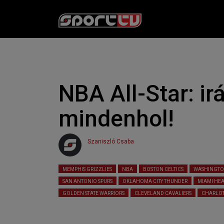
NBA All-Star: ir
mindenhol!
Szaniszló Csaba
2017. 02. 16. 10:53
Olvasási idő:
5
perc
MEMPHIS GRIZZLIES
NBA
BOSTON CELTICS
WASHINGTO
SAN ANTONIO SPURS
OKLAHOMA CITY THUNDER
MIAMI HEA
GOLDEN STATE WARRIORS
CLEVELAND CAVALIERS
CHARLOT