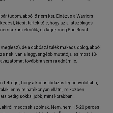
, bár tudom, abból ő nem kér. Elnézve a Warriors
edést, kicsit tartok tőle, hogy az a látszólagos
, nemsokára elmúlik, és látjuk még Bad Russt
ha meglesz), de a dobószázalék makacs dolog, abból
e neki van a leggyengébb mutatója, és most 10-
zavazatomat továbbra sem rá adnám le.
 felfogni, hogy a kosárlabdázás legbonyolultabb,
alaki ennyire hatékonyan ellátni, miközben
ata pedig sokkal jobb, mint korábban.
z, akiről meccsek szólnak. Nem, nem 15-20 perces