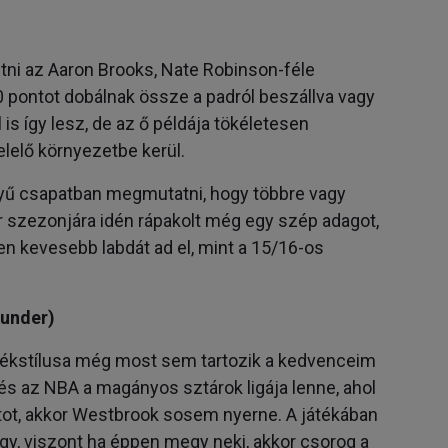
tni az Aaron Brooks, Nate Robinson-féle
30 pontot dobálnak össze a padról beszállva vagy
is így lesz, de az ő példája tökéletesen
elelő környezetbe kerül.
yű csapatban megmutatni, hogy többre vagy
Star szezonjára idén rápakolt még egy szép adagot,
en kevesebb labdát ad el, mint a 15/16-os
hunder)
játékstílusa még most sem tartozik a kedvenceim
 és az NBA a magányos sztárok ligája lenne, ahol
tot, akkor Westbrook sosem nyerne. A játékában
lgy, viszont ha éppen megy neki, akkor csorog a