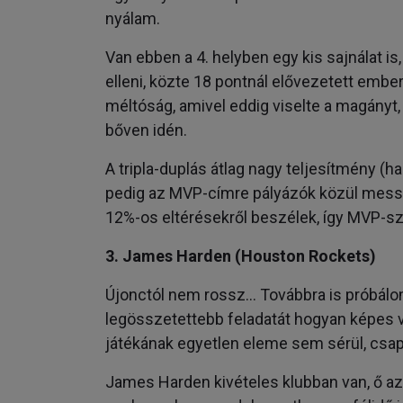
nyálam.
Van ebben a 4. helyben egy kis sajnálat is
elleni, közte 18 pontnál elővezetett emberk
méltóság, amivel eddig viselte a magányt
bőven idén.
A tripla-duplás átlag nagy teljesítmény (
pedig az MVP-címre pályázók közül messz
12%-os eltérésekről beszélek, így MVP-s
3. James Harden (Houston Rockets)
Újonctól nem rossz… Továbbra is próbálom
legösszetettebb feladatát hogyan képes v
játékának egyetlen eleme sem sérül, csap
James Harden kivételes klubban van, ő a