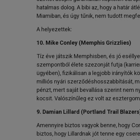
hatalmas dolog. A bibi az, hogy a határ át
Miamiban, és úgy tűnik, nem tudott megfel
A helyezettek:
10. Mike Conley (Memphis Grizzlies)
Tíz éve játszik Memphisben, és jó esélly
szempontból élete szezonját futja (karrier
ügyében), fizikálisan a legjobb irányítók 
milliós nyári szerződéshosszabbítását, me
pénzt, mert saját bevallása szerint nem n
kocsit. Valószínűleg ez volt az esztergo
9. Damian Lillard (Portland Trail Blazers
Amennyire biztos vagyok benne, hogy Con
biztos, hogy Lillardnak jót tenne egy cs