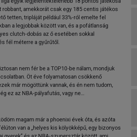
 liga egyik legjelentéktelenebb 18 pontos játékosa
rát robbant, amekkorát csak egy 185 centis játékos
 tetten, tripláját például 33%-ról emelte fel
an a legjobbak között van, és a pofátlanság
nyes clutch-dobás az ő esetében sokkal
és fél méterre a gyűrűtől.
biztosan nem fér be a TOP10-be nálam, mondjuk
apcsolatban. Öt éve folyamatosan csökkenő
ezek már mögöttünk vannak, és én nem tudom,
még ez az NBA-pályafutás, vagy ne…
ködöm magam már a phoenixi évek óta, és azóta
félúton van a „helyes kis kölyökképű, egy bizonyos
pai gyerek” és az NBA-szupersztár között, ami