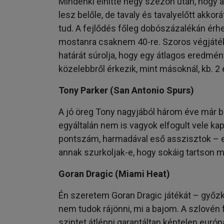
Mindenki elhitte négy szezon után, hogy a
lesz belőle, de tavaly és tavalyelőtt akko
tud. A fejlődés főleg dobószázalékán érhető
mostanra csaknem 40-re. Szoros végjátékb
határát súrolja, hogy egy átlagos eredmé
közelebbről érkezik, mint másoknál, kb. 2 
Tony Parker (San Antonio Spurs)
A jó öreg Tony nagyjából három éve már 
egyáltalán nem is vagyok elfogult vele k
pontszám, harmadával eső asszisztok – 
annak szurkoljak-e, hogy sokáig tartson 
Goran Dragic (Miami Heat)
Én szeretem Goran Dragic játékát – győz
nem tudok rájönni, mi a bajom. A szlovén 
szintet átlépni garantáltan képtelen euró