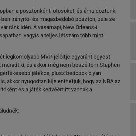
oopban a posztonkénti ötösöket, és ámuldoztunk,
A-ben irányító- és magasbedobó poszton, bele se
vár ránk idén. A vasárnapi, New Orleans-i
csapatban, vagyis a teljes létszám több mint
t legkomolyabb MVP-jelöltje egyaránt egyest
att maradt ki, és akkor még nem beszéltem Stephen
 legértékesebb játékos, plusz bedobok olyan
gic, akkor nyugodtan kijelenthetjük, hogy az NBA az
dítóként és a játék kedvéért itt vannak a
aludnék: