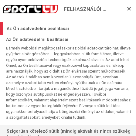
FELHASZNÁLÓI BEÁLLÍTÁSOK
DIRKules elköszönt
Az Ön adatvédelmi beállításai
Moncz Attila
Az Ön adatvédelmi beállításai
2019. 04. 10. 08:52
Bármely weboldal meglátogatásakor az oldal adatokat tárolhat, illetve
Olvasási idő:
4
perc
gyűjthet a böngészőben – leggyakrabban sütik formájában, illetve
NBA
DALLAS MAVERICKS
egyéb nyomonkövetési technológiák alkalmazásával is. Az adat lehet
Önnel, az Ön beállításaival vagy eszközével kapcsolatos és főképp
Nem jelentette be előre, de a jóslatoknak megfelelően a
arra használják, hogy az oldalt az Ön elvárásai szerint működtessék.
Phoenix Suns ellen játszott utoljára hazai közönség előtt,
Az adatok általában nem közvetlenül azonosítják Önt, azonban
személyre szabottabb webes élményt nyújthatnak az Ön számára.
Dallasban Dirk Nowitzki, a Mavericks legendája, az NBA
Mivel tiszteletben tartjuk a magánélethez fűződő jogát, joga van arra,
legjobb európai játékosa.
hogy bizonyos sütitípusokat ne engedélyezzen. További
információkért, valamint alapértelmezett beállításaink módosításához
kattintson az egyes kategóriák fejlécére. Bizonyos sütik letiltása
ugyanakkor befolyásolhatja a böngészési élményt az oldalon, valamint
a szolgáltatásokat, amelyeket kínálni tudunk.
Szigorúan kötelező sütik (mindig aktívak és nincs szükség