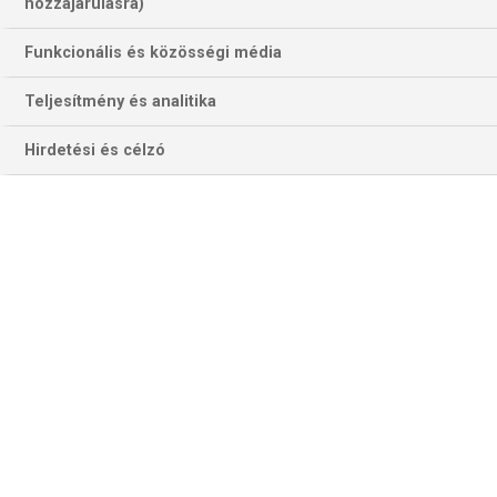
hozzájárulásra)
Funkcionális és közösségi média
Teljesítmény és analitika
Hirdetési és célzó
Van abban valami felemelő, amikor az NBA-ben tíz
másodperccel a meccs vége előtt a hazai csapat
vezetőedzője időt kér, majd ahelyett, hogy taktikai
tanácsokat osztogatna, magához ragadja a mikrofont, és
belekiáltja: „Minden idők egyik legjobb játékosa!” Majd
rámutat a vendégek szupersztárjára, 19 ezer ember pedig
állva tapsolja meg. A hős pedig csak áll megilletődötten,
aztán egyezményes kézjellel megköszöni, és majdnem
elbőgi magát.