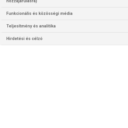
hozzájárulásra)
Funkcionális és közösségi média
Teljesítmény és analitika
iTunes
Hirdetési és célzó
Lega Favorita #68: Ahol a kapitány a
legfontosabb
Megbeszéltük, milyen játékkal mutatkozott be az
Eb-n az...
Lega Favorita #67: Inter elleni