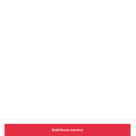
copyright © 2014-2026 AMC Global Media Inc. Minden jog
fenntartva.
Beállítások mentése