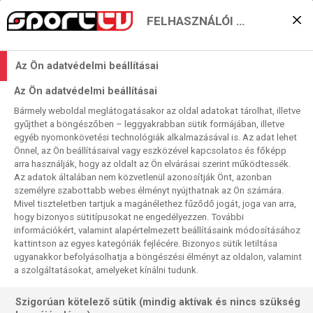
FELHASZNÁLÓI BEÁLLÍTÁSOK
Lega Favorita #57: Zümi
Az Ön adatvédelmi beállításai
kalapja
Az Ön adatvédelmi beállításai
2024. 02. 14. 12:33
Bármely weboldal meglátogatásakor az oldal adatokat tárolhat, illetve
LEGA FAVORITA
gyűjthet a böngészőben – leggyakrabban sütik formájában, illetve
egyéb nyomonkövetési technológiák alkalmazásával is. Az adat lehet
Több felelőtlen ígéret is elhangzott az új Lega Favoritában,
Önnel, az Ön beállításaival vagy eszközével kapcsolatos és főképp
arra használják, hogy az oldalt az Ön elvárásai szerint működtessék.
amely csak nyomokban tartalmazott olasz futballt. Na, jó,
Az adatok általában nem közvetlenül azonosítják Önt, azonban
ez talán túlzás, de tényleg szétestünk az éjszakai
személyre szabottabb webes élményt nyújthatnak az Ön számára.
beszélgetés végére, emiatt elnézéseteket kérjük. Azért ne
Mivel tiszteletben tartjuk a magánélethez fűződő jogát, joga van arra,
hagyjátok ki!
hogy bizonyos sütitípusokat ne engedélyezzen. További
információkért, valamint alapértelmezett beállításaink módosításához
kattintson az egyes kategóriák fejlécére. Bizonyos sütik letiltása
ugyanakkor befolyásolhatja a böngészési élményt az oldalon, valamint
a szolgáltatásokat, amelyeket kínálni tudunk.
Szigorúan kötelező sütik (mindig aktívak és nincs szükség