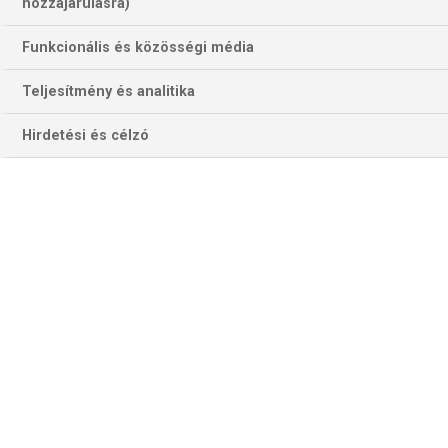
hozzájárulásra)
Funkcionális és közösségi média
Teljesítmény és analitika
Hirdetési és célzó
iTunes
Karanténcast #261: Veszprém-sirató,
Poppovich búcsú
Sorozatban harmadszor rendezik meg a Veszprém
nélkül a...