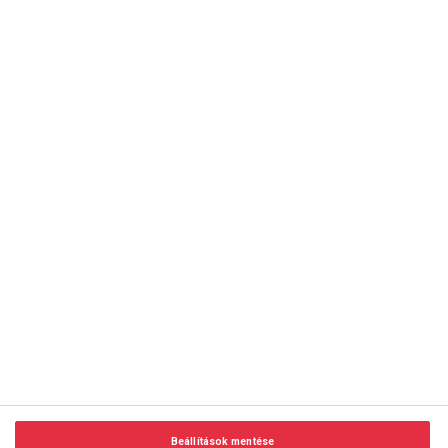
copyright © 2014-2026 AMC Global Media Inc. Minden jog
fenntartva.
Beállítások mentése