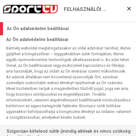
FELHASZNÁLÓI BEÁLLÍTÁSOK
Karanténcast #231:
Az Ön adatvédelmi beállításai
Florida, Boston, labdarúgó
Az Ön adatvédelmi beállításai
Eb
Bármely weboldal meglátogatásakor az oldal adatokat tárolhat, illetve
gyűjthet a böngészőben – leggyakrabban sütik formájában, illetve
2024. 06. 25. 14:01 Podcast hossza: 88perc
egyéb nyomonkövetési technológiák alkalmazásával is. Az adat lehet
KARANTÉNCAST
Önnel, az Ön beállításaival vagy eszközével kapcsolatos és főképp
arra használják, hogy az oldalt az Ön elvárásai szerint működtessék.
Bajnok lett a Florida Panthers az NHL-ben, a Boston Celtics
Az adatok általában nem közvetlenül azonosítják Önt, azonban
személyre szabottabb webes élményt nyújthatnak az Ön számára.
pedig az NBA-ben. Drámai mérkőzésen a továbbjutás
Mivel tiszteletben tartjuk a magánélethez fűződő jogát, joga van arra,
közelébe került a magyar labdarúgó-válogatott a
hogy bizonyos sütitípusokat ne engedélyezzen. További
németországi Európa-bajnokságon.
információkért, valamint alapértelmezett beállításaink módosításához
kattintson az egyes kategóriák fejlécére. Bizonyos sütik letiltása
ugyanakkor befolyásolhatja a böngészési élményt az oldalon, valamint
a szolgáltatásokat, amelyeket kínálni tudunk.
Szigorúan kötelező sütik (mindig aktívak és nincs szükség